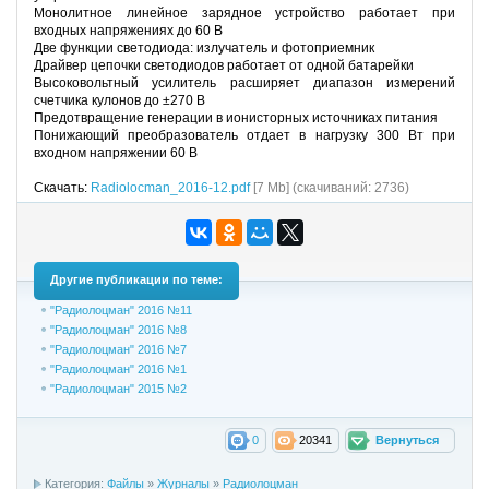
Монолитное линейное зарядное устройство работает при
входных напряжениях до 60 В
Две функции светодиода: излучатель и фотоприемник
Драйвер цепочки светодиодов работает от одной батарейки
Высоковольтный усилитель расширяет диапазон измерений
счетчика кулонов до ±270 В
Предотвращение генерации в ионисторных источниках питания
Понижающий преобразователь отдает в нагрузку 300 Вт при
входном напряжении 60 В
Скачать:
Radiolocman_2016-12.pdf
[7 Mb] (cкачиваний: 2736)
Другие публикации по теме:
"Радиолоцман" 2016 №11
"Радиолоцман" 2016 №8
"Радиолоцман" 2016 №7
"Радиолоцман" 2016 №1
"Радиолоцман" 2015 №2
0
20341
Вернуться
Категория:
Файлы
»
Журналы
»
Радиолоцман