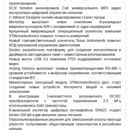
проектирования
VLSI Solution анонсировала СнК универсального MP3 аудио
контроллера цифровой обработки сигналов
С Infineon Designer онлайн моделирование станет проще
Microchip выпускает новое поколение 8-разрядных
микроконтроллеров AVR с независимой от ядра периферией
Крошечный микромощный операционный усилитель компании
STMicroelectronics повысит точность измерений
Новый токочувствительный усилитель Texas Instruments повысит
КПД приложений управления двигателями
Diodes разработала платформу для создания контроллеров и
драйверов светодиодных ламп с симисторным регулированием
Новые мосты USB 3.0 компании FTDI поддерживают потоковое
видео
Analog Devices выпускает первые приемопередатчики RS-485 с
уровнем устойчивости к выбросам напряжения, соответствующим
стандартам IEC
Миниатюрных сенсорный модуль STMicroelectronics даст старт
созданию новых устройств Интернета вещей и носимой
электроники
В конструкции 3-киловаттного резонансного DC/DC
преобразователя с частотой переключения 2.5 МГц
использовались GaN транзисторы
6-канальный изолятор цифровых интерфейсов SPI/I2C отдает
более 100 мА в две внешние шины питания
Персонализированные решения для электронной оплаты проезда
упростят пользование общественным транспортом в российских
городах