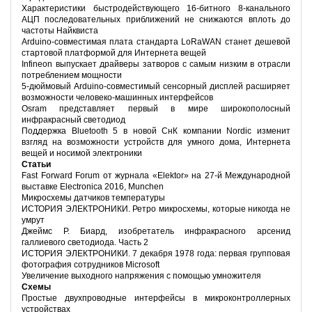
Характеристики быстродействующего 16-битного 8-канального
АЦП последовательных приближений не снижаются вплоть до
частоты Найквиста
Arduino-совместимая плата стандарта LoRaWAN станет дешевой
стартовой платформой для Интернета вещей
Infineon выпускает драйверы затворов с самым низким в отрасли
потреблением мощности
5-дюймовый Arduino-совместимый сенсорный дисплей расширяет
возможности человеко-машинных интерфейсов
Osram представляет первый в мире широкополосный
инфракрасный светодиод
Поддержка Bluetooth 5 в новой СнК компании Nordic изменит
взгляд на возможности устройств для умного дома, Интернета
вещей и носимой электроники
Статьи
Fast Forward Forum от журнала «Elektor» на 27-й Международной
выставке Electronica 2016, Munchen
Микросхемы датчиков температуры
ИСТОРИЯ ЭЛЕКТРОНИКИ. Ретро микросхемы, которые никогда не
умрут
Джеймс Р. Биард, изобретатель инфракрасного арсенид
галлиевого светодиода. Часть 2
ИСТОРИЯ ЭЛЕКТРОНИКИ. 7 декабря 1978 года: первая групповая
фотография сотрудников Microsoft
Увеличение выходного напряжения с помощью умножителя
Схемы
Простые двухпроводные интерфейсы в микроконтроллерных
устройствах