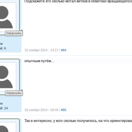
Подскажите кто сколько мотал витков в обмотках вращающего
Оффлайн
ли
й: 6
15 ноября 2014 - 14:17 /
#84
опытным путём...
Оффлайн
ли
й: 14
16 ноября 2014 - 09:44 /
#85
Так и интересно, у кого сколько получилось, на что ориентироват