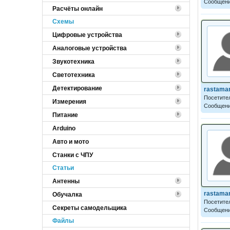
Сообщени
Расчёты онлайн
Cхемы
Цифровые устройства
Аналоговые устройства
Звукотехника
Светотехника
Детектирование
rastama
Посетите
Измерения
Сообщени
Питание
Arduino
Авто и мото
Станки с ЧПУ
Статьи
Антенны
rastama
Обучалка
Посетите
Секреты самодельщика
Сообщени
Файлы