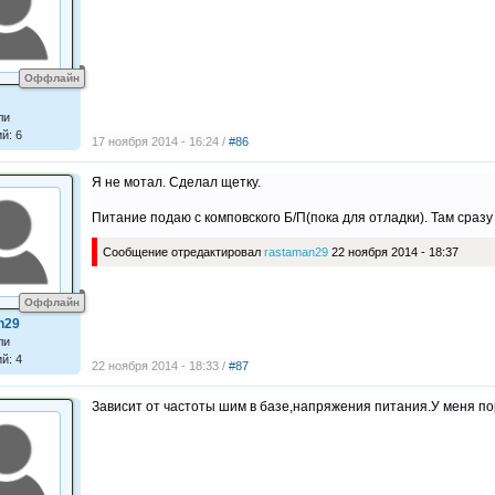
Оффлайн
ли
й: 6
17 ноября 2014 - 16:24 /
#86
Я не мотал. Сделал щетку.
Питание подаю с комповского Б/П(пока для отладки). Там сраз
Сообщение отредактировал
rastaman29
22 ноября 2014 - 18:37
Оффлайн
n29
ли
й: 4
22 ноября 2014 - 18:33 /
#87
Зависит от частоты шим в базе,напряжения питания.У меня по