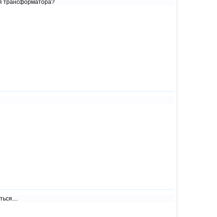
ся трансформатора?
ься....