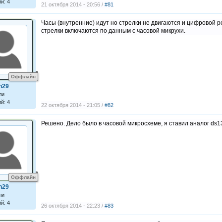
й: 4
21 октября 2014 - 20:56 /
#81
Часы (внутренние) идут но стрелки не двигаются и цифровой р
стрелки включаются по данным с часовой микрухи.
Оффлайн
n29
ли
й: 4
22 октября 2014 - 21:05 /
#82
Решено. Дело было в часовой микросхеме, я ставил аналог ds1
Оффлайн
n29
ли
й: 4
26 октября 2014 - 22:23 /
#83