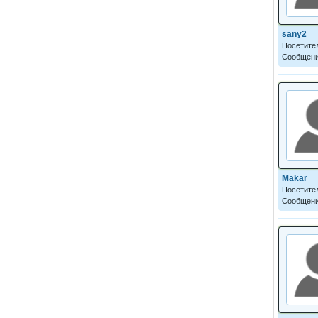
sany2
Посетите
Сообщени
Makar
Посетите
Сообщени