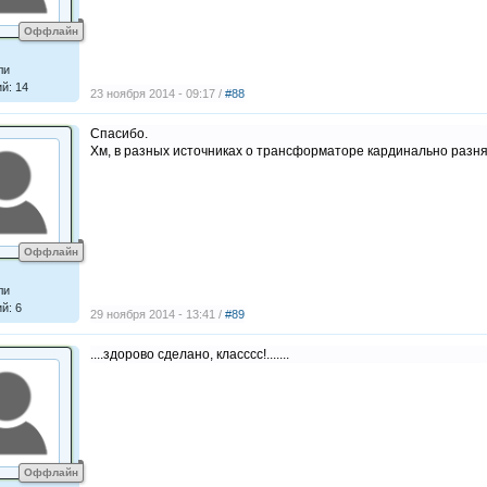
Оффлайн
ли
й: 14
23 ноября 2014 - 09:17 /
#88
Спасибо.
Хм, в разных источниках о трансформаторе кардинально разня
Оффлайн
ли
й: 6
29 ноября 2014 - 13:41 /
#89
....здорово сделано, класссс!.......
Оффлайн