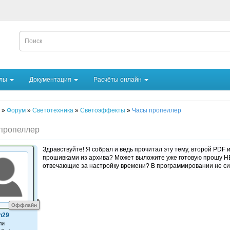
йлы
Документация
Расчёты онлайн
я
»
Форум
»
Светотехника
»
Светоэффекты
»
Часы пропеллер
пропеллер
Здравствуйте! Я собрал и ведь прочитал эту тему, второй PDF и 
прошивками из архива? Может выложите уже готовую прошу H
отвечающие за настройку времени? В программировании не си
Оффлайн
n29
ли