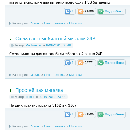
мигалку, используя для питания всего одну 1.5В батарейку.
1
41600
Подробнее
Категория:
Схемы
»
Светотехника
»
Мигалки
Схема автомобильной мигалки 24В
Автор:
Radioaktiv
от
6-06-2011, 00:48
Схема мигалки для автомобиля с бортовой сетью 24В
1
22771
Подробнее
Категория:
Схемы
»
Светотехника
»
Мигалки
Простейшая мигалка
Автор:
Tonich
от
9-10-2010, 23:42
На двух транзисторах кт 3102 и кт3107
1
21505
Подробнее
Категория:
Схемы
»
Светотехника
»
Мигалки