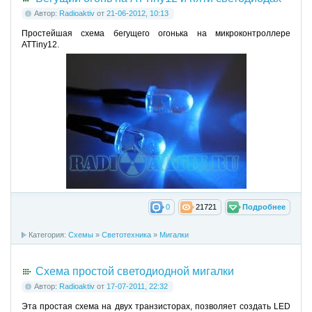
Автор:
Radioaktiv
от
21-06-2012, 10:13
Простейшая схема бегущего огонька на микроконтроллере
ATTiny12.
0
21721
Подробнее
Категория:
Схемы
»
Светотехника
»
Мигалки
Схема простой светодиодной мигалки
Автор:
Radioaktiv
от
17-07-2011, 22:32
Эта простая схема на двух транзисторах, позволяет создать LED