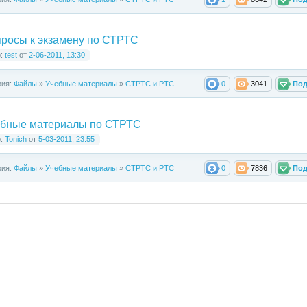
росы к экзамену по СТРТС
р:
test
от
2-06-2011, 13:30
рия:
Файлы
»
Учебные материалы
»
СТРТС и РТС
0
3041
Под
бные материалы по СТРТС
р:
Tonich
от
5-03-2011, 23:55
рия:
Файлы
»
Учебные материалы
»
СТРТС и РТС
0
7836
Под