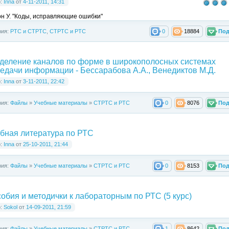
р:
Inna
от
4-11-2011, 14:31
н У. "Коды, исправляющие ошибки"
рия:
РТС и СТРТС
,
СТРТС и РТС
0
18884
Под
деление каналов по форме в широкополосных системах
едачи информации - Бессарабова А.А., Венедиктов М.Д.
р:
Inna
от
3-11-2011, 22:42
рия:
Файлы
»
Учебные материалы
»
СТРТС и РТС
0
8076
Под
бная литература по РТС
р:
Inna
от
25-10-2011, 21:44
рия:
Файлы
»
Учебные материалы
»
СТРТС и РТС
0
8153
Под
обия и методички к лабораторным по РТС (5 курс)
р:
Sokol
от
14-09-2011, 21:59
рия:
Файлы
»
Учебные материалы
»
СТРТС и РТС
1
8642
Под