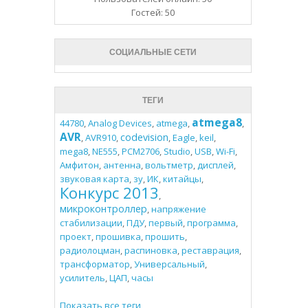
Гостей: 50
СОЦИАЛЬНЫЕ СЕТИ
ТЕГИ
atmega8
44780
,
Analog Devices
,
atmega
,
,
AVR
codevision
,
AVR910
,
,
Eagle
,
keil
,
mega8
,
NE555
,
PCM2706
,
Studio
,
USB
,
Wi-Fi
,
Амфитон
,
антенна
,
вольтметр
,
дисплей
,
звуковая карта
,
зу
,
ИК
,
китайцы
,
Конкурс 2013
,
микроконтроллер
,
напряжение
стабилизации
,
ПДУ
,
первый
,
программа
,
проект
,
прошивка
,
прошить
,
радиолоцман
,
распиновка
,
реставрация
,
трансформатор
,
Универсальный
,
усилитель
,
ЦАП
,
часы
Показать все теги