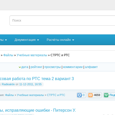
йлы
Документация
Расчёты онлайн
»
Файлы
»
Учебные материалы
» СТРТС и РТС
дата
|
рейтинг
|
просмотры
|
комментарии
|
алфавит
совая работа по РТС тема 2 вариант 3
р:
Radioaktiv
от
11-12-2011, 16:55
рия:
Файлы
»
Учебные материалы
»
СТРТС и РТС
0
4659
Под
ы, исправляющие ошибки - Питерсон У.