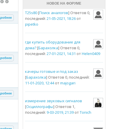
НОВОЕ НА ФОРУМЕ
T25s80
[
Поиск аналогов
] Ответов 0,
робнее
последний:
21-05-2021, 18:26
от
pipetko
где купить оборудование для
дома?
[
Барахолка
] Ответов 0,
последний:
27-01-2021, 14:31
от
Helen0409
робнее
качеры готовые и под заказ
[
Барахолка
] Ответов 0, последний:
11-01-2020, 12:44
от
majogari
робнее
измерение звуковых сигналов
[
Осциллографы
] Ответов 1,
последний:
9-03-2019, 21:39
от
Tonich
робнее