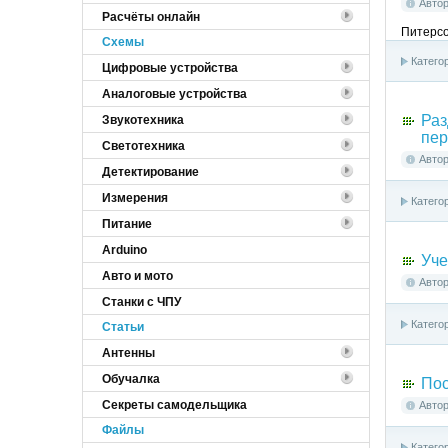
Авто
Расчёты онлайн
Питерсо
Cхемы
Катего
Цифровые устройства
Аналоговые устройства
Раз
Звукотехника
пер
Светотехника
Авто
Детектирование
Измерения
Катего
Питание
Arduino
Уче
Авто и мото
Авто
Станки с ЧПУ
Катего
Статьи
Антенны
Обучалка
Пос
Секреты самодельщика
Авто
Файлы
Катего