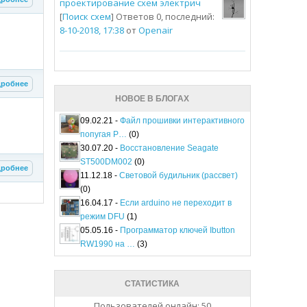
проектирование схем электрич
[
Поиск схем
] Ответов 0, последний:
8-10-2018, 17:38
от
Openair
робнее
НОВОЕ В БЛОГАХ
09.02.21 -
Файл прошивки интерактивного
попугая P…
(0)
30.07.20 -
Восстановление Seagate
ST500DM002
(0)
робнее
11.12.18 -
Световой будильник (рассвет)
(0)
16.04.17 -
Если arduino не переходит в
режим DFU
(1)
05.05.16 -
Программатор ключей Ibutton
RW1990 на …
(3)
СТАТИСТИКА
Пользователей онлайн: 50