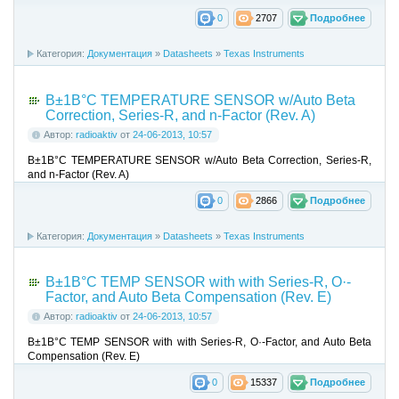
0
2707
Подробнее
Категория:
Документация
»
Datasheets
»
Texas Instruments
В±1В°C TEMPERATURE SENSOR w/Auto Beta
Correction, Series-R, and n-Factor (Rev. A)
Автор:
radioaktiv
от
24-06-2013, 10:57
В±1В°C TEMPERATURE SENSOR w/Auto Beta Correction, Series-R,
and n-Factor (Rev. A)
0
2866
Подробнее
Категория:
Документация
»
Datasheets
»
Texas Instruments
В±1В°C TEMP SENSOR with with Series-R, О·-
Factor, and Auto Beta Compensation (Rev. E)
Автор:
radioaktiv
от
24-06-2013, 10:57
В±1В°C TEMP SENSOR with with Series-R, О·-Factor, and Auto Beta
Compensation (Rev. E)
0
15337
Подробнее