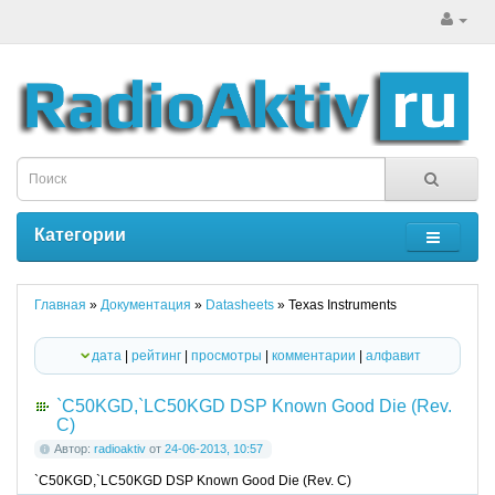
Категории
Главная
»
Документация
»
Datasheets
» Texas Instruments
дата
|
рейтинг
|
просмотры
|
комментарии
|
алфавит
`C50KGD,`LC50KGD DSP Known Good Die (Rev.
C)
Автор:
radioaktiv
от
24-06-2013, 10:57
`C50KGD,`LC50KGD DSP Known Good Die (Rev. C)