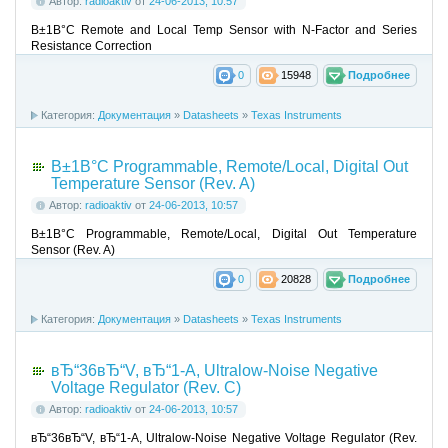
Автор:
radioaktiv
от
24-06-2013, 10:57
В±1В°C Remote and Local Temp Sensor with N-Factor and Series
Resistance Correction
0
15948
Подробнее
Категория:
Документация
»
Datasheets
»
Texas Instruments
В±1В°C Programmable, Remote/Local, Digital Out
Temperature Sensor (Rev. A)
Автор:
radioaktiv
от
24-06-2013, 10:57
В±1В°C Programmable, Remote/Local, Digital Out Temperature
Sensor (Rev. A)
0
20828
Подробнее
Категория:
Документация
»
Datasheets
»
Texas Instruments
вЂ“36вЂ“V, вЂ“1-A, Ultralow-Noise Negative
Voltage Regulator (Rev. C)
Автор:
radioaktiv
от
24-06-2013, 10:57
вЂ“36вЂ“V, вЂ“1-A, Ultralow-Noise Negative Voltage Regulator (Rev.