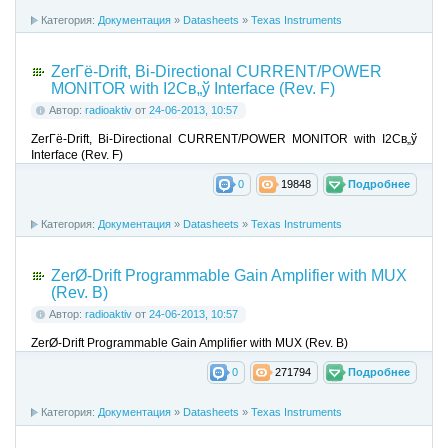
Категория:
Документация
»
Datasheets
»
Texas Instruments
ZerГё-Drift, Bi-Directional CURRENT/POWER
MONITOR with I2Cв„ў Interface (Rev. F)
Автор:
radioaktiv
от
24-06-2013, 10:57
ZerГё-Drift, Bi-Directional CURRENT/POWER MONITOR with I2Cв„ў
Interface (Rev. F)
0
19848
Подробнее
Категория:
Документация
»
Datasheets
»
Texas Instruments
ZerØ-Drift Programmable Gain Amplifier with MUX
(Rev. B)
Автор:
radioaktiv
от
24-06-2013, 10:57
ZerØ-Drift Programmable Gain Amplifier with MUX (Rev. B)
0
271794
Подробнее
Категория:
Документация
»
Datasheets
»
Texas Instruments