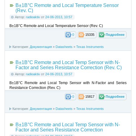
В±1В°C Remote and Local Temperature Sensor
(Rev. C)
Автор:
radioaktiv
от
24-06-2013, 10:57
В±1В°C Remote and Local Temperature Sensor (Rev. C)
0
15335
Подробнее
Категория:
Документация
»
Datasheets
»
Texas Instruments
В±1В°C Remote and Local Temp Sensor with N-
Factor and Series Resistance Correction (Rev. C)
Автор:
radioaktiv
от
24-06-2013, 10:57
В±1В°C Remote and Local Temp Sensor with N-Factor and Series
Resistance Correction (Rev. C)
0
15817
Подробнее
Категория:
Документация
»
Datasheets
»
Texas Instruments
В±1В°C Remote and Local Temp Sensor with N-
Factor and Series Resistance Correction