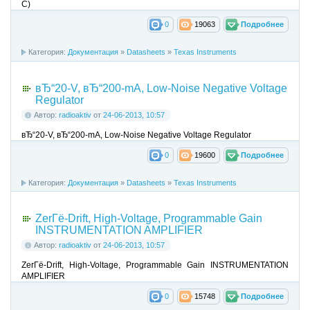
C)
0
19063
Подробнее
Категория:
Документация
»
Datasheets
»
Texas Instruments
вЂ“20-V, вЂ“200-mA, Low-Noise Negative Voltage
Regulator
Автор:
radioaktiv
от
24-06-2013, 10:57
вЂ“20-V, вЂ“200-mA, Low-Noise Negative Voltage Regulator
0
19600
Подробнее
Категория:
Документация
»
Datasheets
»
Texas Instruments
ZerГё-Drift, High-Voltage, Programmable Gain
INSTRUMENTATION AMPLIFIER
Автор:
radioaktiv
от
24-06-2013, 10:57
ZerГё-Drift, High-Voltage, Programmable Gain INSTRUMENTATION
AMPLIFIER
0
15748
Подробнее