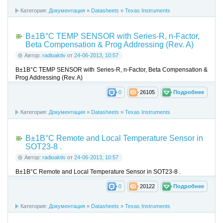
Категория:
Документация
»
Datasheets
»
Texas Instruments
В±1В°C TEMP SENSOR with Series-R, n-Factor,
Beta Compensation & Prog Addressing (Rev. A)
Автор:
radioaktiv
от
24-06-2013, 10:57
В±1В°C TEMP SENSOR with Series-R, n-Factor, Beta Compensation &
Prog Addressing (Rev. A)
0
26105
Подробнее
Категория:
Документация
»
Datasheets
»
Texas Instruments
В±1В°C Remote and Local Temperature Sensor in
SOT23-8 .
Автор:
radioaktiv
от
24-06-2013, 10:57
В±1В°C Remote and Local Temperature Sensor in SOT23-8 .
0
20122
Подробнее
Категория:
Документация
»
Datasheets
»
Texas Instruments