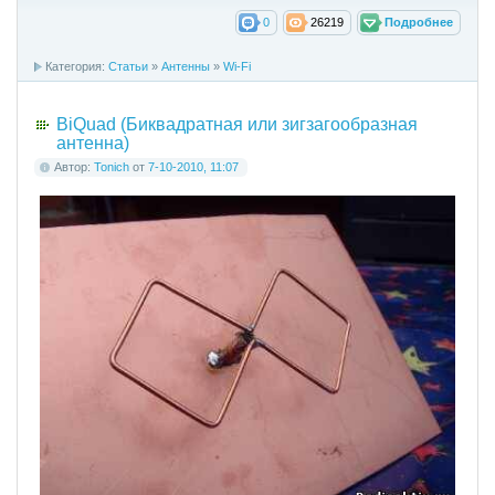
0
26219
Подробнее
Категория:
Cтатьи
»
Антенны
»
Wi-Fi
BiQuad (Биквадратная или зигзагообразная
антенна)
Автор:
Tonich
от
7-10-2010, 11:07