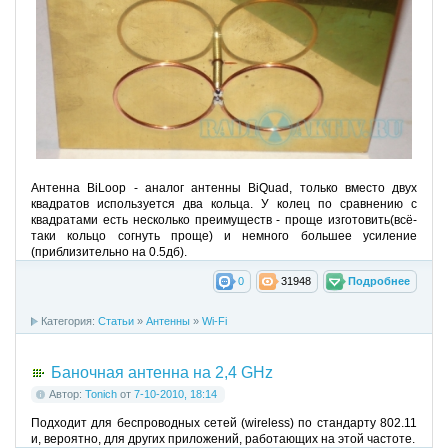
Антенна BiLoop - аналог антенны BiQuad, только вместо двух
квадратов используется два кольца. У колец по сравнению с
квадратами есть несколько преимуществ - проще изготовить(всё-
таки кольцо согнуть проще) и немного большее усиление
(приблизительно на 0.5дб).
0
31948
Подробнее
Категория:
Cтатьи
»
Антенны
»
Wi-Fi
Баночная антенна на 2,4 GHz
Автор:
Tonich
от
7-10-2010, 18:14
Подходит для беспроводных сетей (wireless) по стандарту 802.11
и, вероятно, для других приложений, работающих на этой частоте.