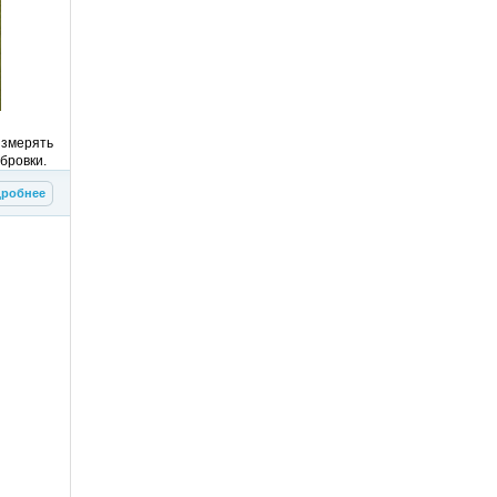
измерять
бровки.
робнее