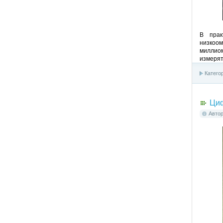
В прак
низкоо
миллио
измерят
Катего
Циф
Авто