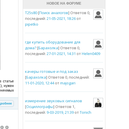
НОВОЕ НА ФОРУМЕ
T25s80
[
Поиск аналогов
] Ответов 0,
последний:
21-05-2021, 18:26
от
pipetko
где купить оборудование для
дома?
[
Барахолка
] Ответов 0,
последний:
27-01-2021, 14:31
от
Helen0409
качеры готовые и под заказ
[
Барахолка
] Ответов 0, последний:
 статье
11-01-2020, 12:44
от
majogari
), нужен
еняемых
измерение звуковых сигналов
робнее
[
Осциллографы
] Ответов 1,
последний:
9-03-2019, 21:39
от
Tonich