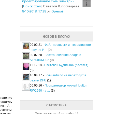
проектирование схем электрич
[
Поиск схем
] Ответов 0, последний:
8-10-2018, 17:38
от
Openair
НОВОЕ В БЛОГАХ
09.02.21 -
Файл прошивки интерактивного
попугая P…
(0)
30.07.20 -
Восстановление Seagate
ST500DM002
(0)
11.12.18 -
Световой будильник (рассвет)
(0)
16.04.17 -
Если arduino не переходит в
режим DFU
(1)
05.05.16 -
Программатор ключей Ibutton
RW1990 на …
(3)
ивление
пературу
СТАТИСТИКА
ись. А в
ическом,
Пользователей онлайн: 11
тличить