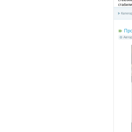
стабили
Катего
Про
Авто