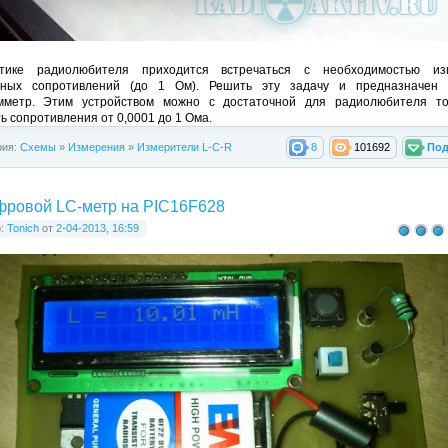
тике радиолюбителя приходится встречаться с необходимостью из
мных сопротивлений (до 1 Ом). Решить эту задачу и предназначен 
мметр. Этим устройством можно с достаточной для радиолюбителя то
ь сопротивления от 0,0001 до 1 Ома.
рия:
Схемы
»
Измерения
»
Измерители L-C-R
8
101692
Под
ровой LC-метр на PIC16F628
р:
Tonich
от
2-04-2013, 16:59