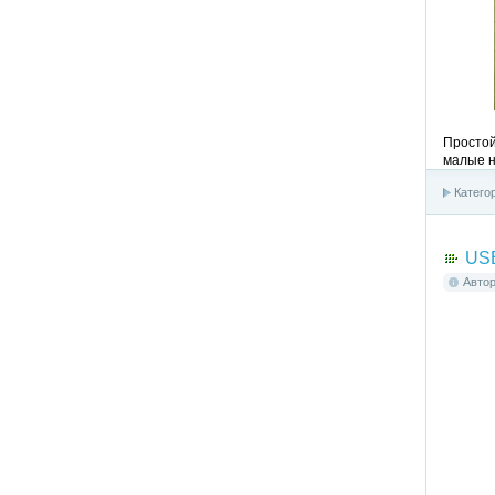
Простой
малые н
Катего
USB
Авто