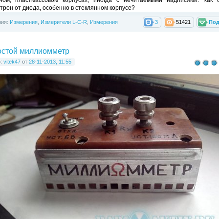
трон от диода, особенно в стеклянном корпусе?
рия:
Измерения
,
Измерители L-C-R
,
Измерения
3
51421
Под
стой миллиомметр
р:
vitek47
от
28-11-2013, 11:55