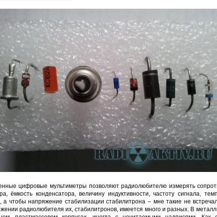
енные цифровые мультиметры позволяют радиолюбителю измерять сопрот
ра, ёмкость конденсатора, величину индуктивности, частоту сигнала, тем
, а чтобы напряжение стабилизации стабилитрона – мне такие не встречал
жении радиолюбителя их, стабилитронов, имеется много и разных. В металл
нном, пластмассовом корпусах, иногда с нечитаемыми надписями. Как о