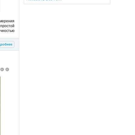
мерения
простой
чностью
робнее