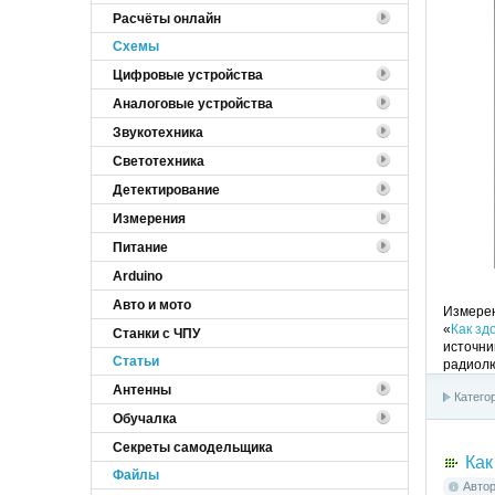
Расчёты онлайн
Cхемы
Цифровые устройства
Аналоговые устройства
Звукотехника
Светотехника
Детектирование
Измерения
Питание
Arduino
Авто и мото
Измере
«
Как зд
Станки с ЧПУ
источн
Статьи
радиолю
Антенны
Катего
Обучалка
Секреты самодельщика
Как
Файлы
Авто