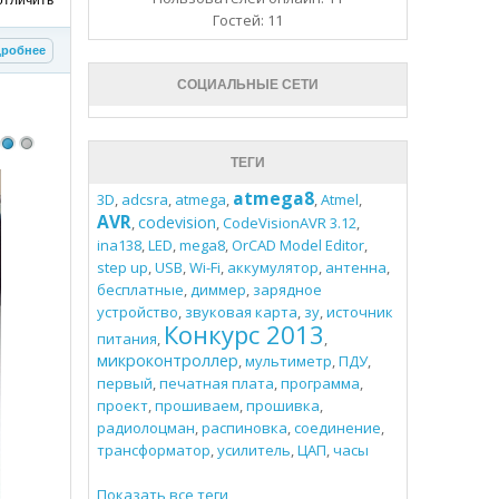
Гостей: 11
робнее
СОЦИАЛЬНЫЕ СЕТИ
ТЕГИ
atmega8
3D
,
adcsra
,
atmega
,
,
Atmel
,
AVR
codevision
,
,
CodeVisionAVR 3.12
,
ina138
,
LED
,
mega8
,
OrCAD Model Editor
,
step up
,
USB
,
Wi-Fi
,
аккумулятор
,
антенна
,
бесплатные
,
диммер
,
зарядное
устройство
,
звуковая карта
,
зу
,
источник
Конкурс 2013
питания
,
,
микроконтроллер
,
мультиметр
,
ПДУ
,
первый
,
печатная плата
,
программа
,
проект
,
прошиваем
,
прошивка
,
радиолоцман
,
распиновка
,
соединение
,
трансформатор
,
усилитель
,
ЦАП
,
часы
Показать все теги