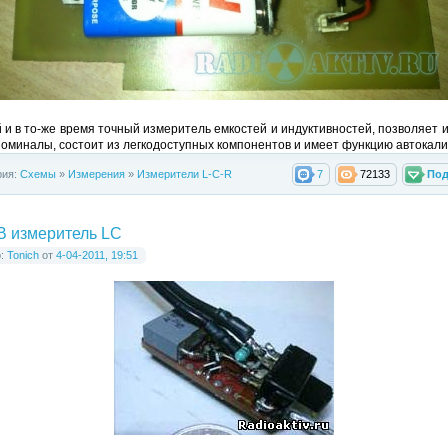
 и в то-же время точный измеритель емкостей и индуктивностей, позволяет 
оминалы, состоит из легкодоступных компонентов и имеет функцию автокали
рия:
Схемы
»
Измерения
»
Измерители L-C-R
7
72133
Под
 измеритель LC
р:
Tonich
от
4-04-2011, 19:51