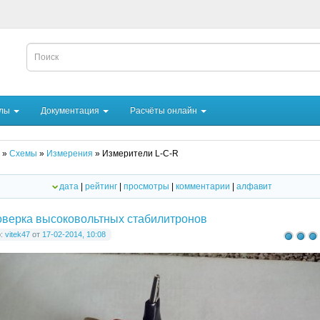
йлы
Документация
Расчёты онлайн
»
Схемы
»
Измерения
» Измерители L-C-R
дата
|
рейтинг
|
просмотры
|
комментарии
|
алфавит
верка высоковольтных стабилитронов
р:
vitek47
от
17-02-2014, 10:08