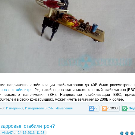
ние напряжения стабилизации стабилитронов до 40В было рассмотрено в
оровье, стабилитрон
?», а чтобы проверить высоковольтный стабилитрон (ВВС
ик высокого напряжения (ВН). Напряжение стабилизации ВВС, прим
бителем в своих конструкциях, может иметь величину до 200В и более.
рия:
Измерения
,
Измерители L-C-R
,
Измерения
9
33033
Под
 здоровье, стабилитрон?
р:
vitek47
от
24-12-2013, 11:23