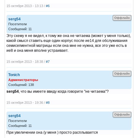
15 октября 2013 - 13:13 /
#6
Оффлайн
serg54
Посетители
Сообщений: 11
Эту схему я не видел, к тому же она не читаема (может у меня только),
какой смысл ставить еще один корпус после ие14 для обслуживания
семисегментной матрицы если она мне не нужна, все это уже есть в
ие8 и она меня вполне устраивает.
15 октября 2013 - 18:38 /
#7
Оффлайн
Tonich
Администраторы
Сообщений: 138
serg54
, что вы имеете ввиду когда говорите "не читаема"?
15 октября 2013 - 19:36 /
#8
Оффлайн
serg54
Посетители
Сообщений: 11
При увеличении она (у меня ) просто расплывается