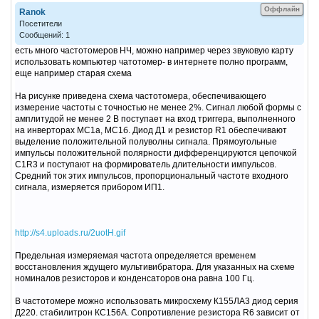
Оффлайн
Ranok
Посетители
Сообщений: 1
есть много частотомеров НЧ, можно например через звуковую карту
использовать компьютер чатотомер- в интернете полно программ,
еще например старая схема
На рисунке приведена схема частотомера, обеспечивающего
измерение частоты с точностью не менее 2%. Сигнал любой формы с
амплитудой не менее 2 В поступает на вход триггера, выполненного
на инверторах MC1a, МС1б. Диод Д1 и резистор R1 обеспечивают
выделение положительной полуволны сигнала. Прямоугольные
импульсы положительной полярности дифференцируются цепочкой
C1R3 и поступают на формирователь длительности импульсов.
Средний ток этих импульсов, пропорциональный частоте входного
сигнала, измеряется прибором ИП1.
http://s4.uploads.ru/2uotH.gif
Предельная измеряемая частота определяется временем
восстановления ждущего мультивибратора. Для указанных на схеме
номиналов резисторов и конденсаторов она равна 100 Гц.
В частотомере можно использовать микросхему К155ЛА3 диод серия
Д220. стабилитрон КС156А. Сопротивление резистора R6 зависит от