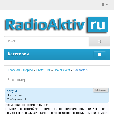
Категории
Главная
»
Форум
»
Обменник
»
Поиск схем
»
Частомер
Частомер
Оффлайн
serg54
Посетители
Сообщений: 11
Всем доброго времени суток!
Помогите со схемой частотомертра, предел измерения 49 -51Гц , на
логике TTL или CMOP, в качестве индикаторов светодиоды (10 штук) В