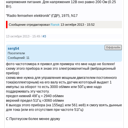
напряжения питания. Для напряжения 12В оно равно 200 Ом (0.25
Вт).
"Radio fernsehen elektronik" (ГДР), 1975, N17
Сообщение отредактировал
Ranok
13 октября 2013 - 15:52
13 октября 2013 - 15:49 /
#3
Оффлайн
serg54
Посетители
Сообщений: 11
фото частотомера я привел для примера что мне надо не болеее!
схему этого прибора я знаю это злектромагнитный (вибрационный
прибор)
схема мне нужна для управления мощным двигателем постоянного
тока(коллекторным) на его валу есть датчик кототорый выдает 1
импульс за оборот то есть 3000 об/мин или 50Гц мне надо
поддерживать эту частоту.
предел нижний 49Гц = 2940 об/мин
верхний предел 51Гц =3060 об/мин
К выхода этого прибора (на 155ид1 или 561 ие8) я смогу взять дынные
для тока (или его отсутствия при частоте 51Гц)
С Протеусом более менее дружу