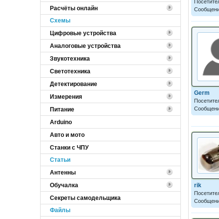
Посетите
Расчёты онлайн
Сообщени
Cхемы
Цифровые устройства
Аналоговые устройства
Звукотехника
Светотехника
Детектирование
Germ
Измерения
Посетите
Сообщени
Питание
Arduino
Авто и мото
Станки с ЧПУ
Статьи
Антенны
rik
Обучалка
Посетите
Секреты самодельщика
Сообщени
Файлы