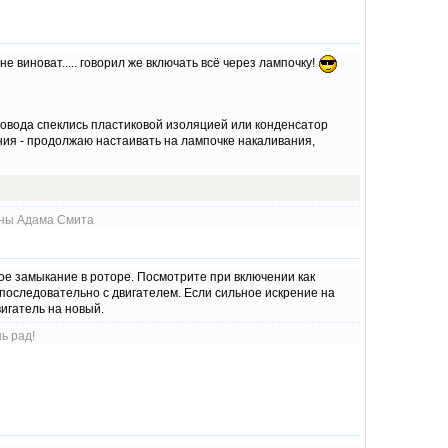
е виноват..... говорил же включать всё через лампочку!
 провода спеклись пластиковой изоляцией или конденсатор
ения - продолжаю настаивать на лампочке накаливания,
коны Адама Смита
кое замыкание в роторе. Посмотрите при включении как
последовательно с двигателем. Если сильное искрение на
вигатель на новый.
ь рад!