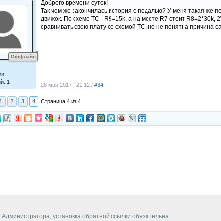
Доброго времени суток!
Так чем же закончилась история с педалью? У меня такая же п
движок. По схеме ТС - R9=15k, а на месте R7 стоит R8=2*30k,
сравнивать свою плату со схемой ТС, но не понятна причина с
Оффлайн
ли
й: 1
28 мая 2017 - 21:12 /
#34
1
2
3
4
Страница 4 из 4
 Администратора, установка обратной ссылки обязательна.