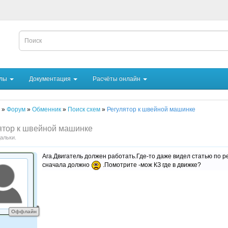
йлы
Документация
Расчёты онлайн
я
»
Форум
»
Обменник
»
Поиск схем
»
Регулятор к швейной машинке
ятор к швейной машинке
альки.
Ага.Двигатель должен работать.Где-то даже видел статью по р
сначала должно
.Помотрите -мож КЗ где в движке?
Оффлайн