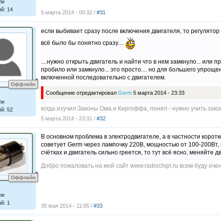
ли
й: 14
5 марта 2014 - 00:32 /
#31
если выбивает сразу после включения двигателя, то регулятор н
всё было бы понятно сразу....
....нужно открыть двигатель и найти что в нем замкнуло... или
пробило или замкнуло... это просто.... но для большего упрощ
включенной последовательно с двигателем.
Оффлайн
Сообщение отредактировал
Germ
5 марта 2014 - 23:33
ли
когда изучил Законы Ома и Киргоффа, понял - нужно учить за
й: 52
5 марта 2014 - 23:31 /
#32
В основном проблема в электродвигателе, а в частности корот
советует Germ через лампочку 220В, мощностью от 100-200Вт, 
счётках и двигатель сильно греется, то тут всё ясно, меняйте д
Добро пожаловать на мой сайт www.radiochipi.ru всем буду очен
Оффлайн
ли
й: 1
30 мая 2014 - 11:05 /
#33