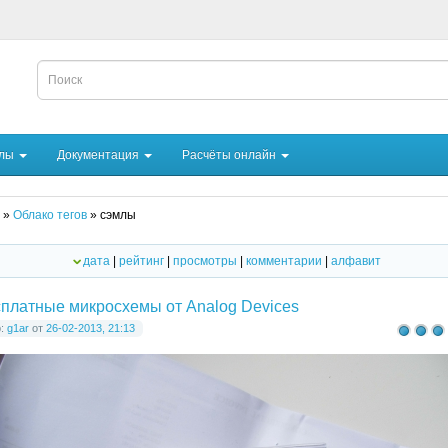
йлы
Документация
Расчёты онлайн
»
Облако тегов
» сэмлы
дата
|
рейтинг
|
просмотры
|
комментарии
|
алфавит
платные микросхемы от Analog Devices
р:
g1ar
от
26-02-2013, 21:13