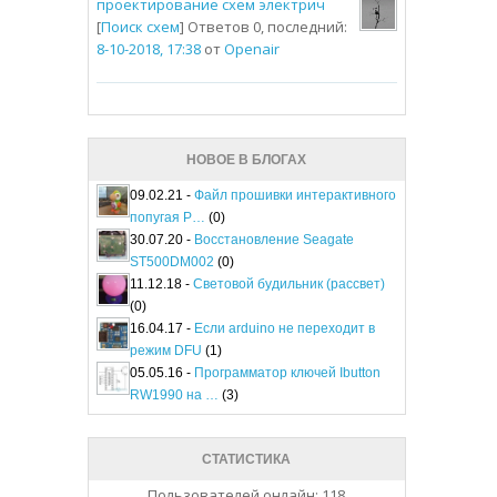
проектирование схем электрич
[
Поиск схем
] Ответов 0, последний:
8-10-2018, 17:38
от
Openair
НОВОЕ В БЛОГАХ
09.02.21 -
Файл прошивки интерактивного
попугая P…
(0)
30.07.20 -
Восстановление Seagate
ST500DM002
(0)
11.12.18 -
Световой будильник (рассвет)
(0)
16.04.17 -
Если arduino не переходит в
режим DFU
(1)
05.05.16 -
Программатор ключей Ibutton
RW1990 на …
(3)
СТАТИСТИКА
Пользователей онлайн: 118