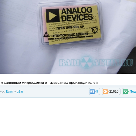
м халявные микросхемки от известных производителей
рия:
Блог
»
g1ar
9
21616
Под