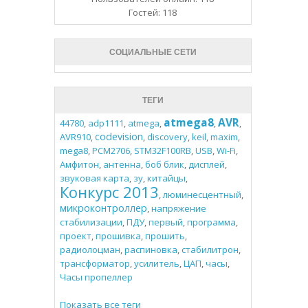
Гостей: 118
СОЦИАЛЬНЫЕ СЕТИ
ТЕГИ
atmega8
AVR
44780
,
adp1111
,
atmega
,
,
,
codevision
AVR910
,
,
discovery
,
keil
,
maxim
,
mega8
,
PCM2706
,
STM32F100RB
,
USB
,
Wi-Fi
,
Амфитон
,
антенна
,
боб блик
,
дисплей
,
звуковая карта
,
зу
,
китайцы
,
Конкурс 2013
,
люминесцентный
,
микроконтроллер
,
напряжение
стабилизации
,
ПДУ
,
первый
,
программа
,
проект
,
прошивка
,
прошить
,
радиолоцман
,
распиновка
,
стабилитрон
,
трансформатор
,
усилитель
,
ЦАП
,
часы
,
Часы пропеллер
Показать все теги