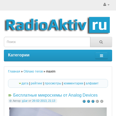
Категории
Главная
»
Облако тегов
» maxim
дата
|
рейтинг
|
просмотры
|
комментарии
|
алфавит
Бесплатные микросхемы от Analog Devices
Автор:
g1ar
от
26-02-2013, 21:13