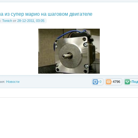
а из супер марио на шаговом двигателе
р:
Tonich
от
28-12-2011, 03:05
рия:
Новости
0
4796
Под