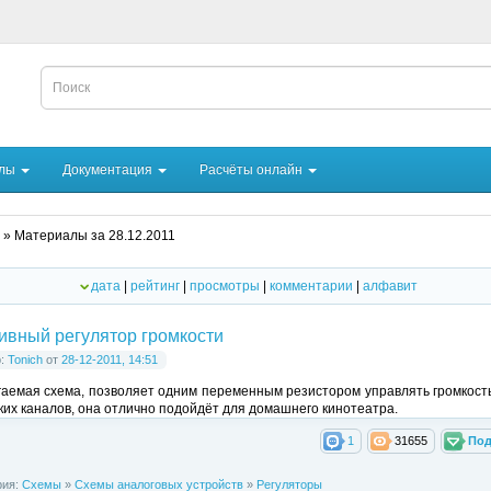
йлы
Документация
Расчёты онлайн
» Материалы за 28.12.2011
дата
|
рейтинг
|
просмотры
|
комментарии
|
алфавит
ивный регулятор громкости
р:
Tonich
от
28-12-2011, 14:51
аемая схема, позволяет одним переменным резистором управлять громкост
ких каналов, она отлично подойдёт для домашнего кинотеатра.
1
31655
Под
рия:
Схемы
»
Схемы аналоговых устройств
»
Регуляторы