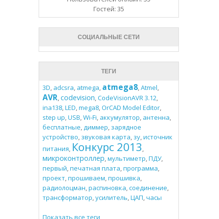
Гостей: 35
СОЦИАЛЬНЫЕ СЕТИ
ТЕГИ
atmega8
3D
,
adcsra
,
atmega
,
,
Atmel
,
AVR
codevision
,
,
CodeVisionAVR 3.12
,
ina138
,
LED
,
mega8
,
OrCAD Model Editor
,
step up
,
USB
,
Wi-Fi
,
аккумулятор
,
антенна
,
бесплатные
,
диммер
,
зарядное
устройство
,
звуковая карта
,
зу
,
источник
Конкурс 2013
питания
,
,
микроконтроллер
,
мультиметр
,
ПДУ
,
первый
,
печатная плата
,
программа
,
проект
,
прошиваем
,
прошивка
,
радиолоцман
,
распиновка
,
соединение
,
трансформатор
,
усилитель
,
ЦАП
,
часы
Показать все теги