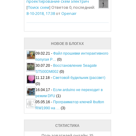
проектирование схем электрич
[
Поиск схем
] Ответов 0, последний:
8-10-2018, 17:38
от
Openair
НОВОЕ В БЛОГАХ
09.02.21 -
Файл прошивки интерактивного
попугая P…
(0)
30.07.20 -
Восстановление Seagate
ST500DM002
(0)
11.12.18 -
Световой будильник (рассвет)
(0)
16.04.17 -
Если arduino не переходит в
режим DFU
(1)
05.05.16 -
Программатор ключей Ibutton
RW1990 на …
(3)
СТАТИСТИКА
Пользователей онлайн: 35