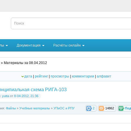
йлы
Документация
Расчёты онлайн
» Материалы за 08.04.2012
дата
|
рейтинг
|
просмотры
|
комментарии
|
алфавит
нципиальная схема РИГА-103
р:
yutta
от
8-04-2012, 21:36
рия:
Файлы
»
Учебные материалы
»
УПиОС и РПУ
2
14862
Под