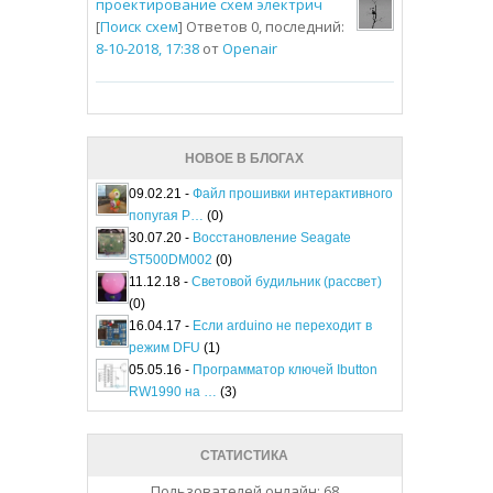
проектирование схем электрич
[
Поиск схем
] Ответов 0, последний:
8-10-2018, 17:38
от
Openair
НОВОЕ В БЛОГАХ
09.02.21 -
Файл прошивки интерактивного
попугая P…
(0)
30.07.20 -
Восстановление Seagate
ST500DM002
(0)
11.12.18 -
Световой будильник (рассвет)
(0)
16.04.17 -
Если arduino не переходит в
режим DFU
(1)
05.05.16 -
Программатор ключей Ibutton
RW1990 на …
(3)
СТАТИСТИКА
Пользователей онлайн: 68