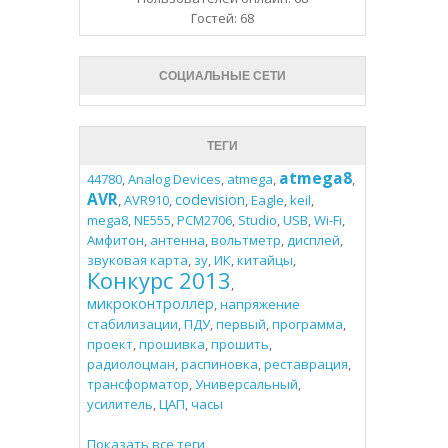
Гостей: 68
СОЦИАЛЬНЫЕ СЕТИ
ТЕГИ
atmega8
44780
,
Analog Devices
,
atmega
,
,
AVR
codevision
,
AVR910
,
,
Eagle
,
keil
,
mega8
,
NE555
,
PCM2706
,
Studio
,
USB
,
Wi-Fi
,
Амфитон
,
антенна
,
вольтметр
,
дисплей
,
звуковая карта
,
зу
,
ИК
,
китайцы
,
Конкурс 2013
,
микроконтроллер
,
напряжение
стабилизации
,
ПДУ
,
первый
,
программа
,
проект
,
прошивка
,
прошить
,
радиолоцман
,
распиновка
,
реставрация
,
трансформатор
,
Универсальный
,
усилитель
,
ЦАП
,
часы
Показать все теги