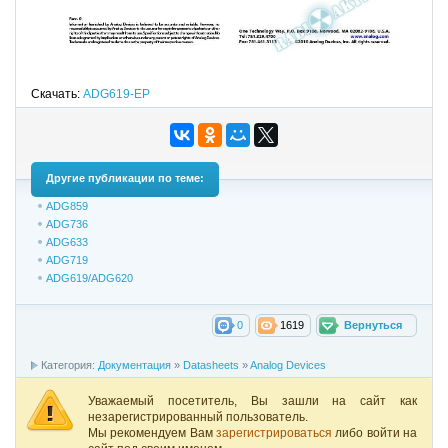
Скачать:
ADG619-EP
Другие публикации по теме:
ADG859
ADG736
ADG633
ADG719
ADG619/ADG620
0
1619
Вернуться
Категория:
Документация
»
Datasheets
»
Analog Devices
Уважаемый посетитель, Вы зашли на сайт как
незарегистрированный пользователь.
Мы рекомендуем Вам
зарегистрироваться
либо войти на