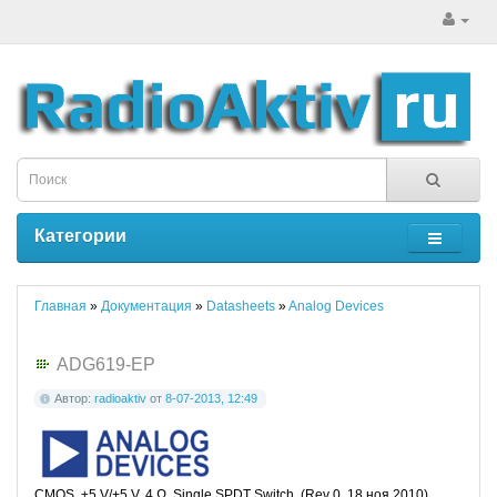
Категории
Главная
»
Документация
»
Datasheets
»
Analog Devices
ADG619-EP
Автор:
radioaktiv
от
8-07-2013, 12:49
CMOS, ±5 V/+5 V, 4 Ω, Single SPDT Switch (Rev 0, 18 ноя 2010)