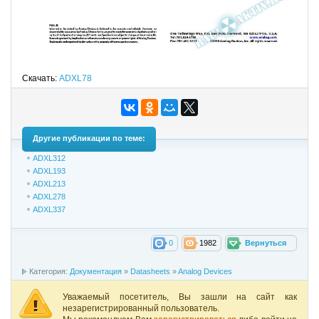
Скачать:
ADXL78
Другие публикации по теме:
ADXL312
ADXL193
ADXL213
ADXL278
ADXL337
0
1982
Вернуться
Категория:
Документация
»
Datasheets
»
Analog Devices
Уважаемый посетитель, Вы зашли на сайт как
незарегистрированный пользователь.