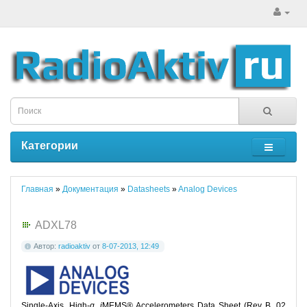
Категории
Главная
»
Документация
»
Datasheets
»
Analog Devices
ADXL78
Автор:
radioaktiv
от
8-07-2013, 12:49
Single-Axis, High-
g
,
i
MEMS® Accelerometers Data Sheet (Rev B, 02