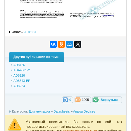
Скачать:
AD8220
Другие публикации по теме:
AD8426
ADA4001-2
AD8226
AD8643-EP
AD8224
0
1905
Вернуться
Категория:
Документация
»
Datasheets
»
Analog Devices
Уважаемый посетитель, Вы зашли на сайт как
незарегистрированный пользователь.