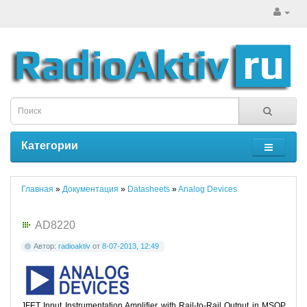
Категории
Главная
»
Документация
»
Datasheets
»
Analog Devices
AD8220
Автор:
radioaktiv
от
8-07-2013, 12:49
JFET Input Instrumentation Amplifier with Rail-to-Rail Output in MSOP