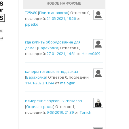
НОВОЕ НА ФОРУМЕ
T25s80
[
Поиск аналогов
] Ответов 0,
последний:
21-05-2021, 18:26
от
pipetko
где купить оборудование для
дома?
[
Барахолка
] Ответов 0,
последний:
27-01-2021, 14:31
от
Helen0409
качеры готовые и под заказ
[
Барахолка
] Ответов 0, последний:
11-01-2020, 12:44
от
majogari
измерение звуковых сигналов
[
Осциллографы
] Ответов 1,
последний:
9-03-2019, 21:39
от
Tonich