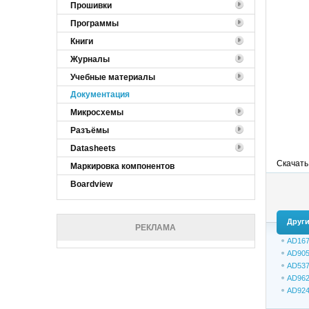
Прошивки
Программы
Книги
Журналы
Учебные материалы
Документация
Микросхемы
Разъёмы
Datasheets
Скачать
Маркировка компонентов
Boardview
Други
РЕКЛАМА
AD16
AD90
AD53
AD962
AD924