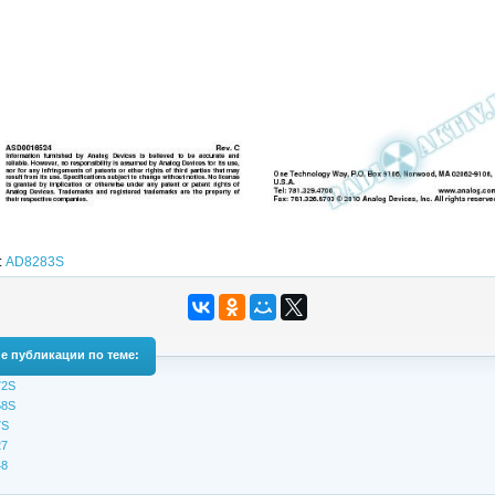
:
AD8283S
е публикации по теме:
72S
58S
7S
7
8