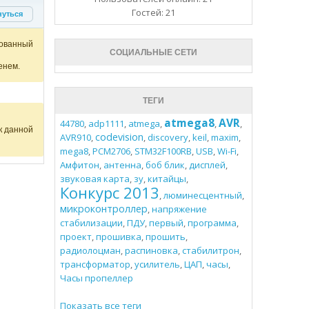
Гостей: 21
нуться
ованный
СОЦИАЛЬНЫЕ СЕТИ
енем.
ТЕГИ
atmega8
AVR
44780
,
adp1111
,
atmega
,
,
,
к данной
codevision
AVR910
,
,
discovery
,
keil
,
maxim
,
mega8
,
PCM2706
,
STM32F100RB
,
USB
,
Wi-Fi
,
Амфитон
,
антенна
,
боб блик
,
дисплей
,
звуковая карта
,
зу
,
китайцы
,
Конкурс 2013
,
люминесцентный
,
микроконтроллер
,
напряжение
стабилизации
,
ПДУ
,
первый
,
программа
,
проект
,
прошивка
,
прошить
,
радиолоцман
,
распиновка
,
стабилитрон
,
трансформатор
,
усилитель
,
ЦАП
,
часы
,
Часы пропеллер
Показать все теги