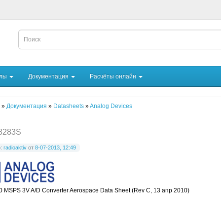
йлы
Документация
Расчёты онлайн
»
Документация
»
Datasheets
»
Analog Devices
8283S
р:
radioaktiv
от
8-07-2013, 12:49
00 MSPS 3V A/D Converter Aerospace Data Sheet (Rev C, 13 апр 2010)