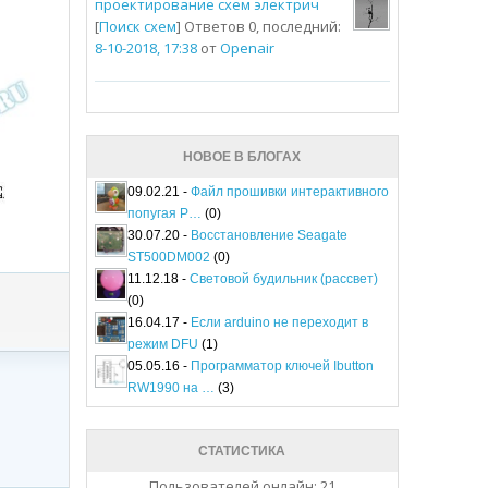
проектирование схем электрич
[
Поиск схем
] Ответов 0, последний:
8-10-2018, 17:38
от
Openair
НОВОЕ В БЛОГАХ
09.02.21 -
Файл прошивки интерактивного
попугая P…
(0)
30.07.20 -
Восстановление Seagate
ST500DM002
(0)
11.12.18 -
Световой будильник (рассвет)
(0)
16.04.17 -
Если arduino не переходит в
режим DFU
(1)
05.05.16 -
Программатор ключей Ibutton
RW1990 на …
(3)
СТАТИСТИКА
Пользователей онлайн: 21