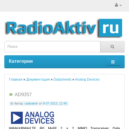
Категории
Главная
»
Документация
»
Datasheets
»
Analog Devices
AD9357
Автор:
radioaktiv
от
8-07-2013, 12:49
WiMAX/BWA/LTE RF MxFE 2 × 2 MIMO Transceiver Data