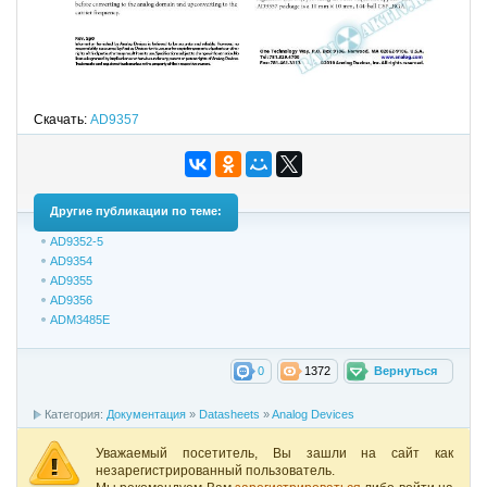
Скачать:
AD9357
Другие публикации по теме:
AD9352-5
AD9354
AD9355
AD9356
ADM3485E
0
1372
Вернуться
Категория:
Документация
»
Datasheets
»
Analog Devices
Уважаемый посетитель, Вы зашли на сайт как
незарегистрированный пользователь.