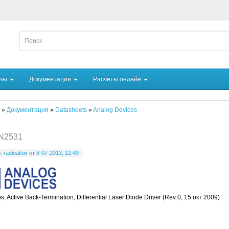
йлы
Документация
Расчёты онлайн
»
Документация
»
Datasheets
»
Analog Devices
N2531
р:
radioaktiv
от
8-07-2013, 12:49
s, Active Back-Termination, Differential Laser Diode Driver (Rev 0, 15 окт 2009)