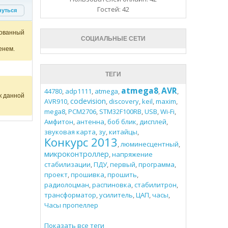
Гостей: 42
нуться
ованный
СОЦИАЛЬНЫЕ СЕТИ
енем.
ТЕГИ
atmega8
AVR
44780
,
adp1111
,
atmega
,
,
,
к данной
codevision
AVR910
,
,
discovery
,
keil
,
maxim
,
mega8
,
PCM2706
,
STM32F100RB
,
USB
,
Wi-Fi
,
Амфитон
,
антенна
,
боб блик
,
дисплей
,
звуковая карта
,
зу
,
китайцы
,
Конкурс 2013
,
люминесцентный
,
микроконтроллер
,
напряжение
стабилизации
,
ПДУ
,
первый
,
программа
,
проект
,
прошивка
,
прошить
,
радиолоцман
,
распиновка
,
стабилитрон
,
трансформатор
,
усилитель
,
ЦАП
,
часы
,
Часы пропеллер
Показать все теги