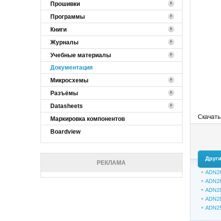
Прошивки
Программы
Книги
Журналы
Учебные материалы
Документация
Микросхемы
Разъёмы
Datasheets
Скачать
Маркировка компонентов
Boardview
Други
РЕКЛАМА
ADN2
ADN2
ADN2
ADN2
ADN2