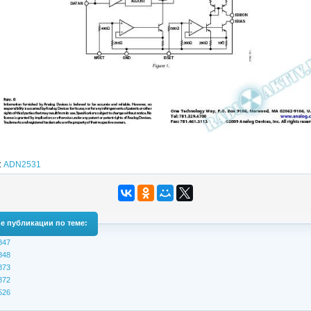
:
ADN2531
е публикации по теме:
847
848
873
872
526