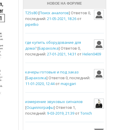
НОВОЕ НА ФОРУМЕ
T25s80
[
Поиск аналогов
] Ответов 0,
последний:
21-05-2021, 18:26
от
pipetko
где купить оборудование для
дома?
[
Барахолка
] Ответов 0,
последний:
27-01-2021, 14:31
от
Helen0409
качеры готовые и под заказ
[
Барахолка
] Ответов 0, последний:
11-01-2020, 12:44
от
majogari
измерение звуковых сигналов
[
Осциллографы
] Ответов 1,
последний:
9-03-2019, 21:39
от
Tonich