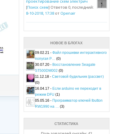
проектирование схем электрич
[
Поиск схем
] Ответов 0, последний:
8-10-2018, 17:38
от
Openair
НОВОЕ В БЛОГАХ
09.02.21 -
Файл прошивки интерактивного
попугая P…
(0)
30.07.20 -
Восстановление Seagate
ST500DM002
(0)
11.12.18 -
Световой будильник (рассвет)
(0)
16.04.17 -
Если arduino не переходит в
режим DFU
(1)
05.05.16 -
Программатор ключей Ibutton
RW1990 на …
(3)
СТАТИСТИКА
Пользователей онлайн: 42