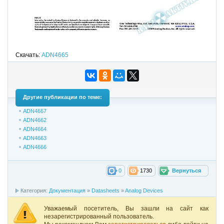
Скачать:
ADN4665
Другие публикации по теме:
ADN4667
ADN4662
ADN4664
ADN4663
ADN4666
0
1730
Вернуться
Категория:
Документация
»
Datasheets
»
Analog Devices
Уважаемый посетитель, Вы зашли на сайт как
незарегистрированный пользователь.