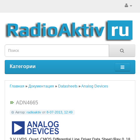
Категории
Главная
»
Документация
»
Datasheets
»
Analog Devices
ADN4665
Автор:
radioaktiv
от
8-07-2013, 12:49
3 V, LVDS, Quad, CMOS Differential Line Driver Data Sheet (Rev 0, 18