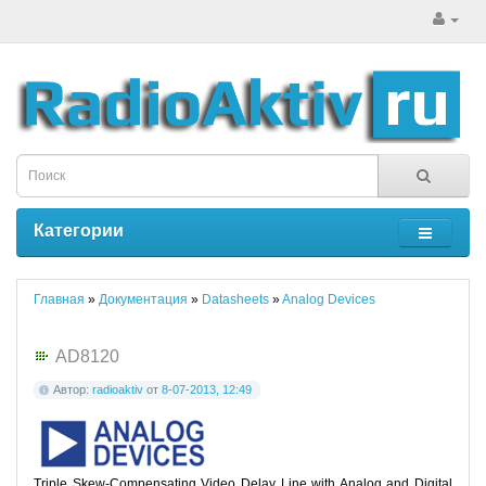
Категории
Главная
»
Документация
»
Datasheets
»
Analog Devices
AD8120
Автор:
radioaktiv
от
8-07-2013, 12:49
Triple Skew-Compensating Video Delay Line with Analog and Digital