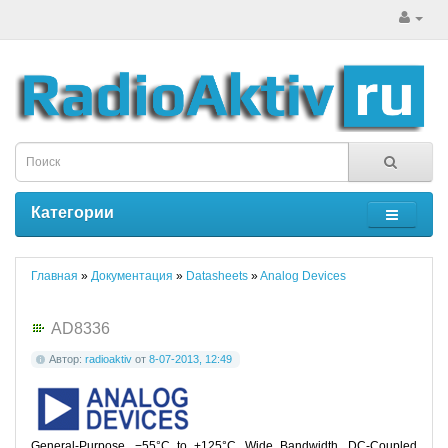
Категории
Главная
»
Документация
»
Datasheets
»
Analog Devices
AD8336
Автор:
radioaktiv
от
8-07-2013, 12:49
General-Purpose, −55°C to +125°C, Wide Bandwidth, DC-Coupled