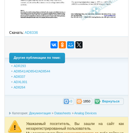
Скачать:
AD8336
Другие публикации по теме:
ADR293
AD8541/AD8542/AD8544
AD8337
ADXL001
AD8264
0
1850
Вернуться
Категория:
Документация
»
Datasheets
»
Analog Devices
Уважаемый посетитель, Вы зашли на сайт как
незарегистрированный пользователь.