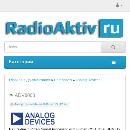
Категории
Главная
»
Документация
»
Datasheets
»
Analog Devices
ADV8003
Автор:
radioaktiv
от
8-07-2013, 12:49
NatureVue™ Video Signal Processor with Bitmap OSD, Dual HDMI Tx,