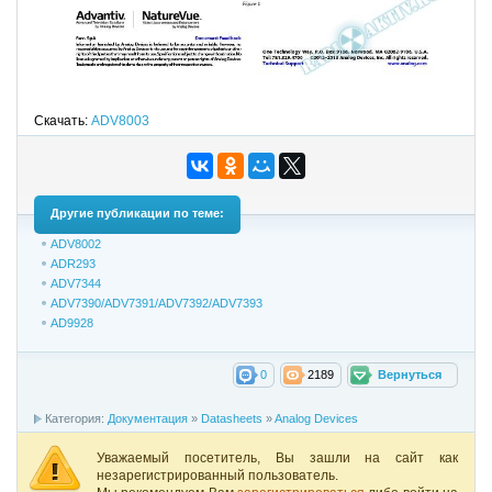
Скачать:
ADV8003
Другие публикации по теме:
ADV8002
ADR293
ADV7344
ADV7390/ADV7391/ADV7392/ADV7393
AD9928
0
2189
Вернуться
Категория:
Документация
»
Datasheets
»
Analog Devices
Уважаемый посетитель, Вы зашли на сайт как
незарегистрированный пользователь.