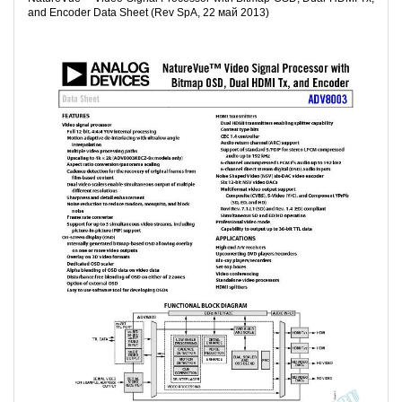
and Encoder Data Sheet (Rev SpA, 22 май 2013)