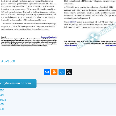
:
ADP1660
е публикации по теме:
653
649
6003
655
650