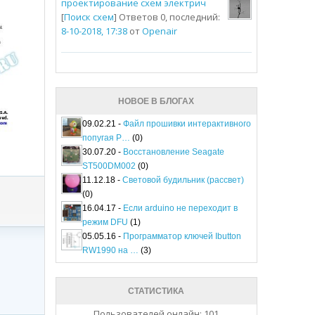
проектирование схем электрич
[
Поиск схем
] Ответов 0, последний:
8-10-2018, 17:38
от
Openair
НОВОЕ В БЛОГАХ
09.02.21 -
Файл прошивки интерактивного
попугая P…
(0)
30.07.20 -
Восстановление Seagate
ST500DM002
(0)
11.12.18 -
Световой будильник (рассвет)
(0)
16.04.17 -
Если arduino не переходит в
режим DFU
(1)
05.05.16 -
Программатор ключей Ibutton
RW1990 на …
(3)
СТАТИСТИКА
Пользователей онлайн: 101