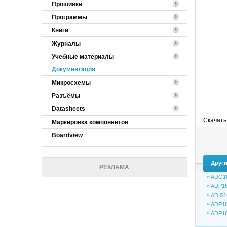
Прошивки
Программы
Книги
Журналы
Учебные материалы
Документация
Микросхемы
Разъёмы
Datasheets
Скачать
Маркировка компонентов
Boardview
Други
РЕКЛАМА
ADG1
ADP1
ADIS1
ADP1
ADP1