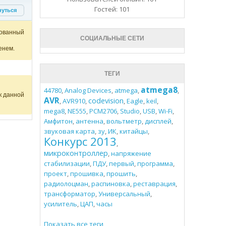
Гостей: 101
нуться
ованный
СОЦИАЛЬНЫЕ СЕТИ
енем.
ТЕГИ
atmega8
44780
,
Analog Devices
,
atmega
,
,
к данной
AVR
codevision
,
AVR910
,
,
Eagle
,
keil
,
mega8
,
NE555
,
PCM2706
,
Studio
,
USB
,
Wi-Fi
,
Амфитон
,
антенна
,
вольтметр
,
дисплей
,
звуковая карта
,
зу
,
ИК
,
китайцы
,
Конкурс 2013
,
микроконтроллер
,
напряжение
стабилизации
,
ПДУ
,
первый
,
программа
,
проект
,
прошивка
,
прошить
,
радиолоцман
,
распиновка
,
реставрация
,
трансформатор
,
Универсальный
,
усилитель
,
ЦАП
,
часы
Показать все теги