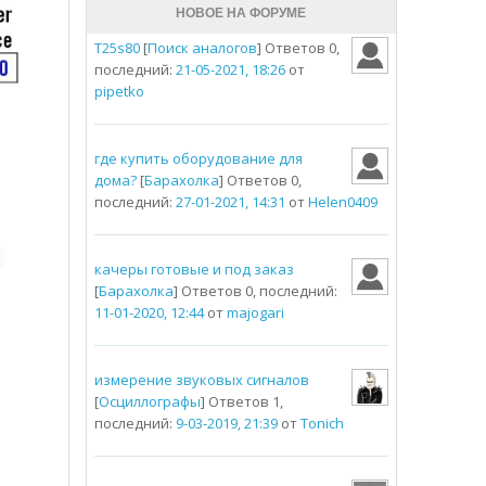
НОВОЕ НА ФОРУМЕ
T25s80
[
Поиск аналогов
] Ответов 0,
последний:
21-05-2021, 18:26
от
pipetko
где купить оборудование для
дома?
[
Барахолка
] Ответов 0,
последний:
27-01-2021, 14:31
от
Helen0409
качеры готовые и под заказ
[
Барахолка
] Ответов 0, последний:
11-01-2020, 12:44
от
majogari
измерение звуковых сигналов
[
Осциллографы
] Ответов 1,
последний:
9-03-2019, 21:39
от
Tonich