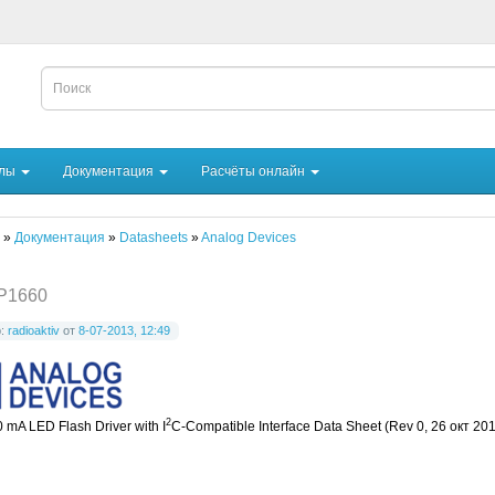
йлы
Документация
Расчёты онлайн
»
Документация
»
Datasheets
»
Analog Devices
P1660
р:
radioaktiv
от
8-07-2013, 12:49
2
 mA LED Flash Driver with I
C-Compatible Interface Data Sheet (Rev 0, 26 окт 20