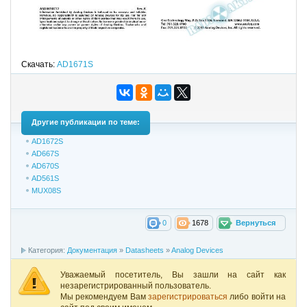
Скачать:
AD1671S
Другие публикации по теме:
AD1672S
AD667S
AD670S
AD561S
MUX08S
0
1678
Вернуться
Категория:
Документация
»
Datasheets
»
Analog Devices
Уважаемый посетитель, Вы зашли на сайт как
незарегистрированный пользователь.
Мы рекомендуем Вам
зарегистрироваться
либо войти на