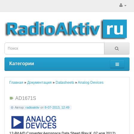
Категории
Главная
»
Документация
»
Datasheets
»
Analog Devices
AD1671S
Автор:
radioaktiv
от
8-07-2013, 12:49
12-Bit A/D Converter Aerospace Data Sheet (Rev K, 07 ноя 2012)