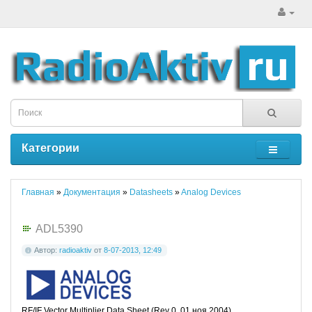
Категории
Главная
»
Документация
»
Datasheets
»
Analog Devices
ADL5390
Автор:
radioaktiv
от
8-07-2013, 12:49
RF/IF Vector Multiplier Data Sheet (Rev 0, 01 ноя 2004)