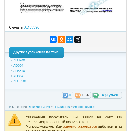
Скачать:
ADL5390
Другие публикации по теме:
AD8240
AD834
AD8340
AD8341
ADL5391
0
1526
Вернуться
Категория:
Документация
»
Datasheets
»
Analog Devices
Уважаемый посетитель, Вы зашли на сайт как
незарегистрированный пользователь.
Мы рекомендуем Вам
зарегистрироваться
либо войти на