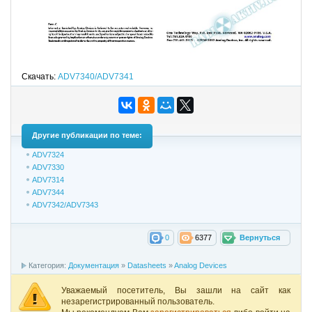
Скачать:
ADV7340/ADV7341
Другие публикации по теме:
ADV7324
ADV7330
ADV7314
ADV7344
ADV7342/ADV7343
0
6377
Вернуться
Категория:
Документация
»
Datasheets
»
Analog Devices
Уважаемый посетитель, Вы зашли на сайт как
незарегистрированный пользователь.