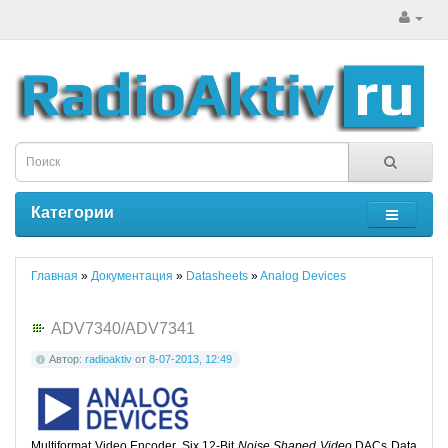
Категории
Главная
»
Документация
»
Datasheets
»
Analog Devices
ADV7340/ADV7341
Автор:
radioaktiv
от
8-07-2013, 12:49
Multiformat Video Encoder, Six 12-Bit
Noise Shaped Video
DACs Data