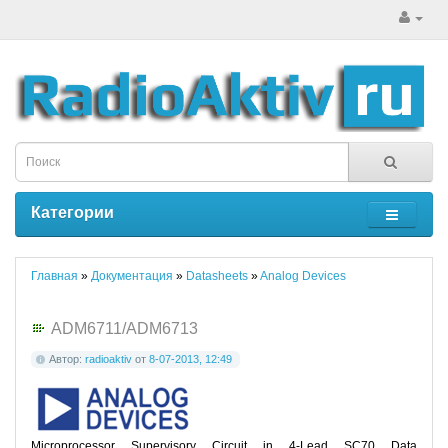
Категории
Главная
»
Документация
»
Datasheets
»
Analog Devices
ADM6711/ADM6713
Автор:
radioaktiv
от
8-07-2013, 12:49
Microprocessor Supervisory Circuit in 4-Lead SC70 Data