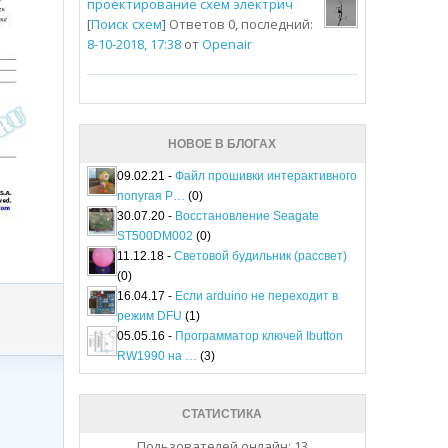
проектирование схем электрич
[
Поиск схем
] Ответов 0, последний:
8-10-2018, 17:38
от
Openair
НОВОЕ В БЛОГАХ
09.02.21 -
Файл прошивки интерактивного
попугая P…
(0)
30.07.20 -
Восстановление Seagate
ST500DM002
(0)
11.12.18 -
Световой будильник (рассвет)
(0)
16.04.17 -
Если arduino не переходит в
режим DFU
(1)
05.05.16 -
Программатор ключей Ibutton
RW1990 на …
(3)
СТАТИСТИКА
Пользователей онлайн: 13