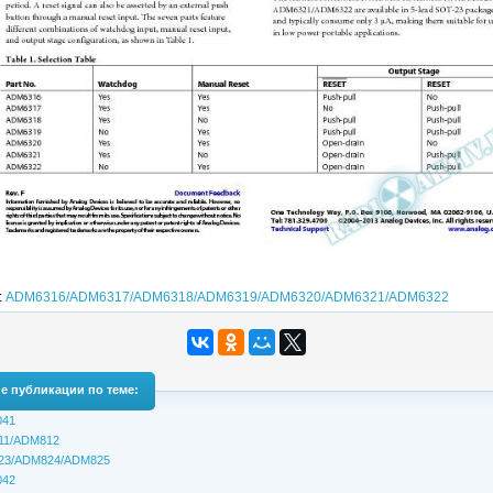
:
ADM6316/ADM6317/ADM6318/ADM6319/ADM6320/ADM6321/ADM6322
е публикации по теме:
041
11/ADM812
23/ADM824/ADM825
042