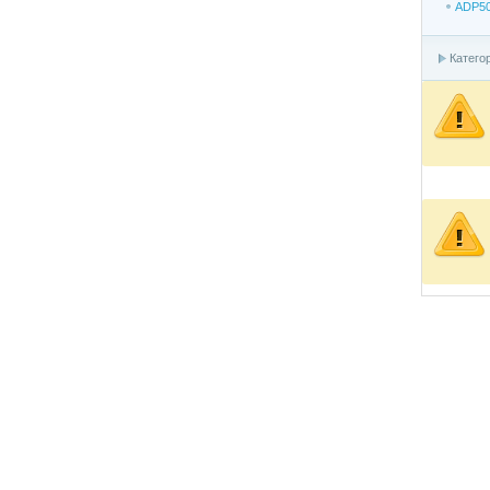
ADP5
Катего