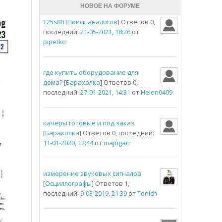
НОВОЕ НА ФОРУМЕ
T25s80
[
Поиск аналогов
] Ответов 0,
последний:
21-05-2021, 18:26
от
pipetko
где купить оборудование для
дома?
[
Барахолка
] Ответов 0,
последний:
27-01-2021, 14:31
от
Helen0409
качеры готовые и под заказ
[
Барахолка
] Ответов 0, последний:
11-01-2020, 12:44
от
majogari
измерение звуковых сигналов
[
Осциллографы
] Ответов 1,
последний:
9-03-2019, 21:39
от
Tonich