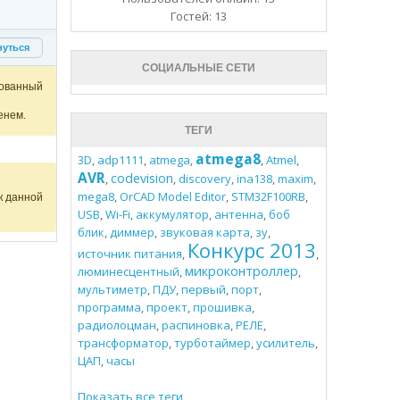
Гостей: 13
нуться
СОЦИАЛЬНЫЕ СЕТИ
ованный
енем.
ТЕГИ
atmega8
3D
,
adp1111
,
atmega
,
,
Atmel
,
AVR
codevision
,
,
discovery
,
ina138
,
maxim
,
mega8
,
OrCAD Model Editor
,
STM32F100RB
,
к данной
USB
,
Wi-Fi
,
аккумулятор
,
антенна
,
боб
блик
,
диммер
,
звуковая карта
,
зу
,
Конкурс 2013
источник питания
,
,
микроконтроллер
люминесцентный
,
,
мультиметр
,
ПДУ
,
первый
,
порт
,
программа
,
проект
,
прошивка
,
радиолоцман
,
распиновка
,
РЕЛЕ
,
трансформатор
,
турботаймер
,
усилитель
,
ЦАП
,
часы
Показать все теги