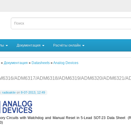
йлы
Документация
Расчёты онлайн
»
Документация
»
Datasheets
»
Analog Devices
M6316/ADM6317/ADM6318/ADM6319/ADM6320/ADM6321/A
р:
radioaktiv
от
8-07-2013, 12:49
sory Circuits with Watchdog and Manual Reset in 5-Lead SOT-23 Data Sheet (R
3)