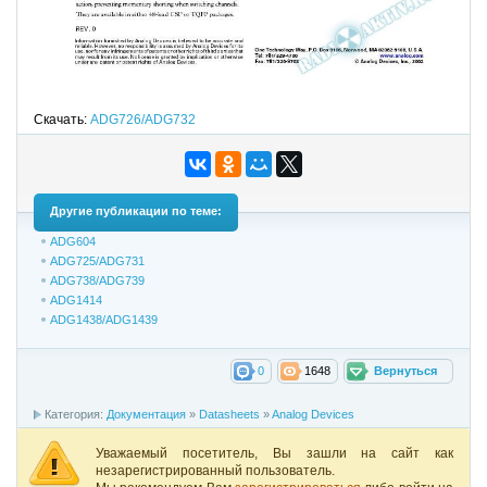
Скачать:
ADG726/ADG732
Другие публикации по теме:
ADG604
ADG725/ADG731
ADG738/ADG739
ADG1414
ADG1438/ADG1439
0
1648
Вернуться
Категория:
Документация
»
Datasheets
»
Analog Devices
Уважаемый посетитель, Вы зашли на сайт как
незарегистрированный пользователь.