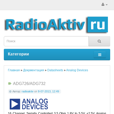
Категории
Главная
»
Документация
»
Datasheets
»
Analog Devices
ADG726/ADG732
Автор:
radioaktiv
от
8-07-2013, 12:49
16 Channel, Serially Controlled 3.5 Ohm 1.8V to 5.5V, ±2.5V, Analog