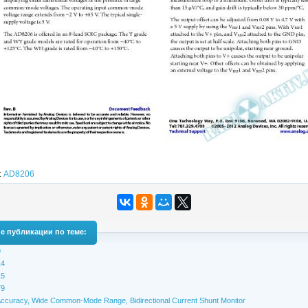
:
AD8206
е публикации по теме:
9
4
5
9
ccuracy, Wide Common-Mode Range, Bidirectional Current Shunt Monitor