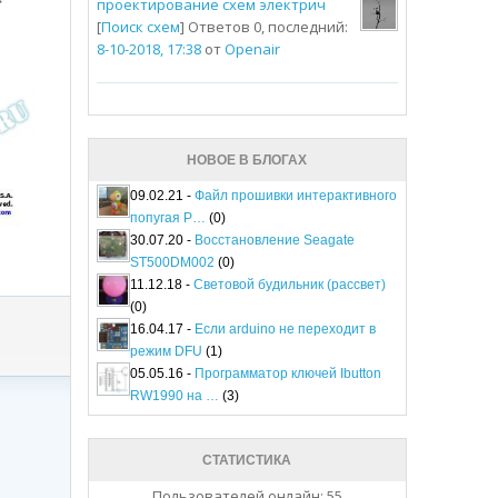
проектирование схем электрич
[
Поиск схем
] Ответов 0, последний:
8-10-2018, 17:38
от
Openair
НОВОЕ В БЛОГАХ
09.02.21 -
Файл прошивки интерактивного
попугая P…
(0)
30.07.20 -
Восстановление Seagate
ST500DM002
(0)
11.12.18 -
Световой будильник (рассвет)
(0)
16.04.17 -
Если arduino не переходит в
режим DFU
(1)
05.05.16 -
Программатор ключей Ibutton
RW1990 на …
(3)
СТАТИСТИКА
Пользователей онлайн: 55