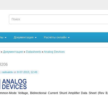
йлы
Документация
Расчёты онлайн
»
Документация
»
Datasheets
»
Analog Devices
8206
р:
radioaktiv
от
8-07-2013, 12:49
mmon-Mode Voltage, Bidirectional Current Shunt Amplifier Data Sheet (Rev B