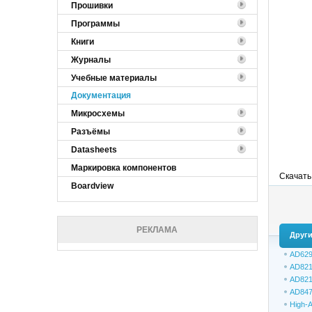
Прошивки
Программы
Книги
Журналы
Учебные материалы
Документация
Микросхемы
Разъёмы
Datasheets
Маркировка компонентов
Скачать
Boardview
РЕКЛАМА
Други
AD62
AD821
AD821
AD847
High-A