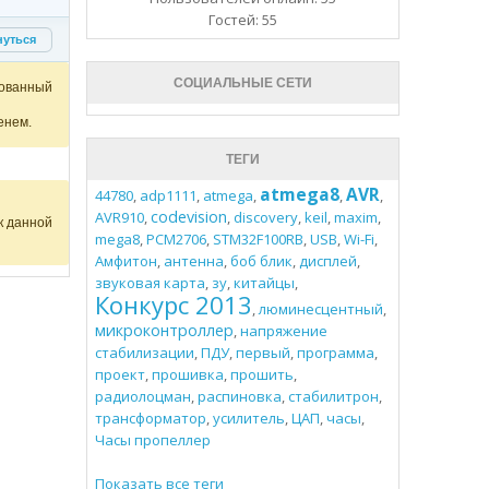
Гостей: 55
нуться
СОЦИАЛЬНЫЕ СЕТИ
ованный
енем.
ТЕГИ
atmega8
AVR
44780
,
adp1111
,
atmega
,
,
,
codevision
AVR910
,
,
discovery
,
keil
,
maxim
,
к данной
mega8
,
PCM2706
,
STM32F100RB
,
USB
,
Wi-Fi
,
Амфитон
,
антенна
,
боб блик
,
дисплей
,
звуковая карта
,
зу
,
китайцы
,
Конкурс 2013
,
люминесцентный
,
микроконтроллер
,
напряжение
стабилизации
,
ПДУ
,
первый
,
программа
,
проект
,
прошивка
,
прошить
,
радиолоцман
,
распиновка
,
стабилитрон
,
трансформатор
,
усилитель
,
ЦАП
,
часы
,
Часы пропеллер
Показать все теги