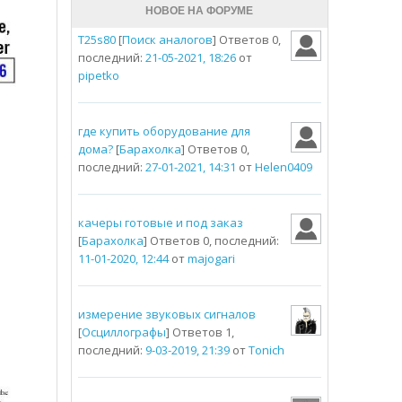
НОВОЕ НА ФОРУМЕ
T25s80
[
Поиск аналогов
] Ответов 0,
последний:
21-05-2021, 18:26
от
pipetko
где купить оборудование для
дома?
[
Барахолка
] Ответов 0,
последний:
27-01-2021, 14:31
от
Helen0409
качеры готовые и под заказ
[
Барахолка
] Ответов 0, последний:
11-01-2020, 12:44
от
majogari
измерение звуковых сигналов
[
Осциллографы
] Ответов 1,
последний:
9-03-2019, 21:39
от
Tonich