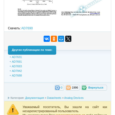
Скачать:
AD7690
Другие публикации по теме:
AD7631
AD7691
AD7693
AD7942
AD7688
0
1996
Вернуться
Категория:
Документация
»
Datasheets
»
Analog Devices
Уважаемый посетитель, Вы зашли на сайт как
незарегистрированный пользователь.