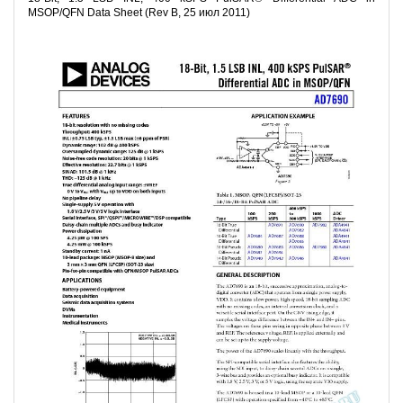
MSOP/QFN Data Sheet (Rev B, 25 июл 2011)