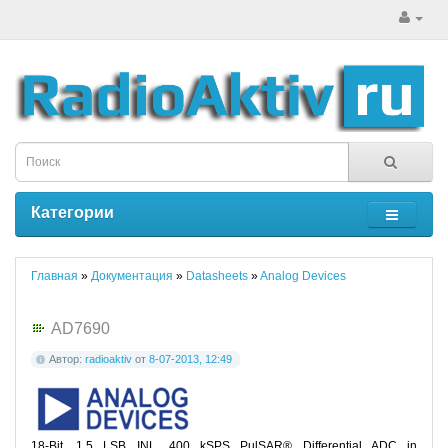
Категории
Главная
»
Документация
»
Datasheets
»
Analog Devices
AD7690
Автор:
radioaktiv
от
8-07-2013, 12:49
18-Bit, 1.5 LSB INL, 400 kSPS PulSAR® Differential ADC in