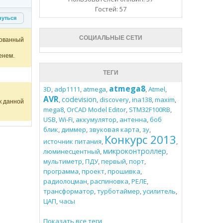
Гостей: 57
нуться
СОЦИАЛЬНЫЕ СЕТИ
ованный
енем.
ТЕГИ
atmega8
3D
,
adp1111
,
atmega
,
,
Atmel
,
AVR
codevision
,
,
discovery
,
ina138
,
maxim
,
к данной
mega8
,
OrCAD Model Editor
,
STM32F100RB
,
USB
,
Wi-Fi
,
аккумулятор
,
антенна
,
боб
блик
,
диммер
,
звуковая карта
,
зу
,
Конкурс 2013
источник питания
,
,
микроконтроллер
люминесцентный
,
,
мультиметр
,
ПДУ
,
первый
,
порт
,
программа
,
проект
,
прошивка
,
радиолоцман
,
распиновка
,
РЕЛЕ
,
трансформатор
,
турботаймер
,
усилитель
,
ЦАП
,
часы
Показать все теги