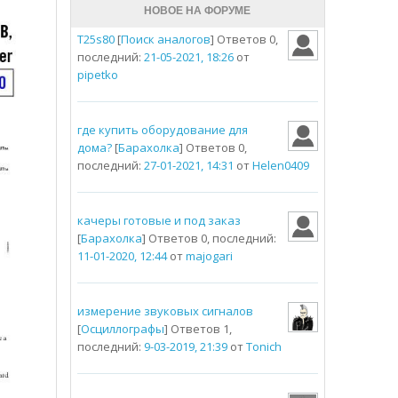
НОВОЕ НА ФОРУМЕ
T25s80
[
Поиск аналогов
] Ответов 0,
последний:
21-05-2021, 18:26
от
pipetko
где купить оборудование для
дома?
[
Барахолка
] Ответов 0,
последний:
27-01-2021, 14:31
от
Helen0409
качеры готовые и под заказ
[
Барахолка
] Ответов 0, последний:
11-01-2020, 12:44
от
majogari
измерение звуковых сигналов
[
Осциллографы
] Ответов 1,
последний:
9-03-2019, 21:39
от
Tonich