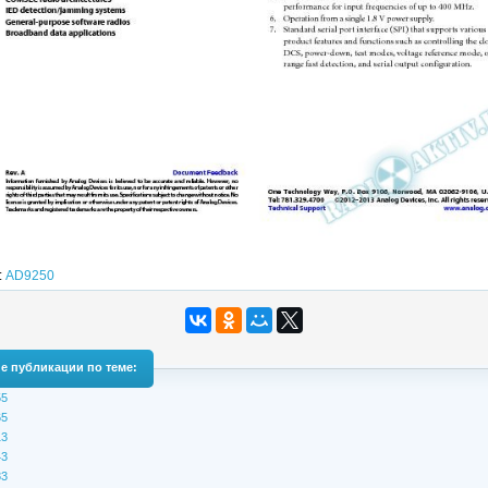
:
AD9250
е публикации по теме:
5
5
3
3
3