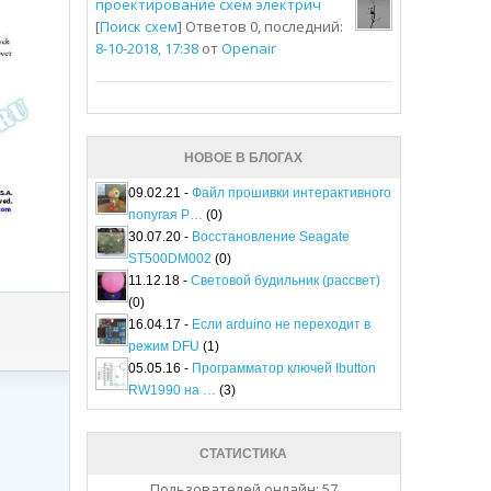
проектирование схем электрич
[
Поиск схем
] Ответов 0, последний:
8-10-2018, 17:38
от
Openair
НОВОЕ В БЛОГАХ
09.02.21 -
Файл прошивки интерактивного
попугая P…
(0)
30.07.20 -
Восстановление Seagate
ST500DM002
(0)
11.12.18 -
Световой будильник (рассвет)
(0)
16.04.17 -
Если arduino не переходит в
режим DFU
(1)
05.05.16 -
Программатор ключей Ibutton
RW1990 на …
(3)
СТАТИСТИКА
Пользователей онлайн: 57