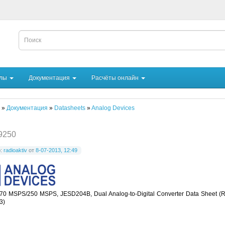
йлы
Документация
Расчёты онлайн
»
Документация
»
Datasheets
»
Analog Devices
9250
р:
radioaktiv
от
8-07-2013, 12:49
 170 MSPS/250 MSPS, JESD204B, Dual Analog-to-Digital Converter Data Sheet (R
3)