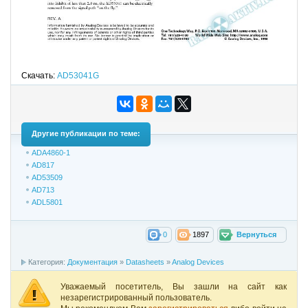
Скачать:
AD53041G
Другие публикации по теме:
ADA4860-1
AD817
AD53509
AD713
ADL5801
0
1897
Вернуться
Категория:
Документация
»
Datasheets
»
Analog Devices
Уважаемый посетитель, Вы зашли на сайт как
незарегистрированный пользователь.