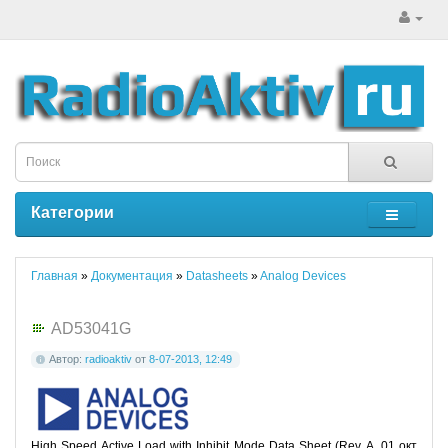
Категории
Главная
»
Документация
»
Datasheets
»
Analog Devices
AD53041G
Автор:
radioaktiv
от
8-07-2013, 12:49
High Speed Active Load with Inhibit Mode Data Sheet (Rev A, 01 окт