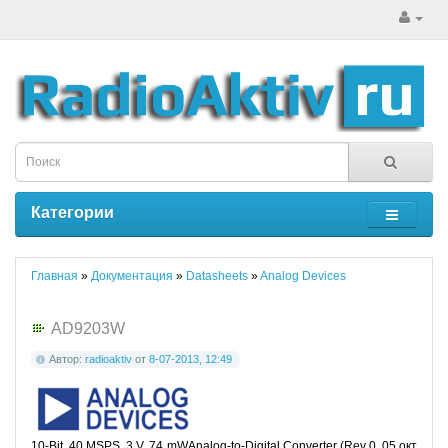
Категории
Главная
»
Документация
»
Datasheets
»
Analog Devices
AD9203W
Автор:
radioaktiv
от
8-07-2013, 12:49
10-Bit, 40 MSPS, 3 V, 74 mWAnalog-to-Digital Converter (Rev 0, 05 окт