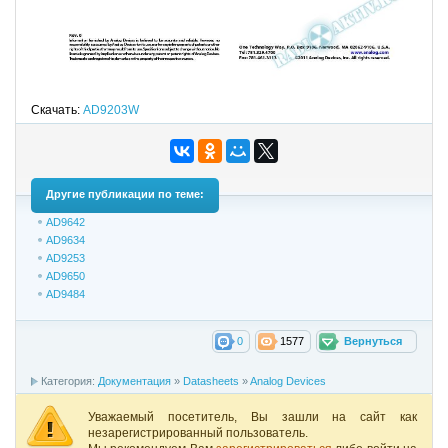
Скачать:
AD9203W
Другие публикации по теме:
AD9642
AD9634
AD9253
AD9650
AD9484
0
1577
Вернуться
Категория:
Документация
»
Datasheets
»
Analog Devices
Уважаемый посетитель, Вы зашли на сайт как
незарегистрированный пользователь.