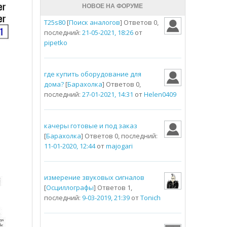
НОВОЕ НА ФОРУМЕ
T25s80
[
Поиск аналогов
] Ответов 0,
последний:
21-05-2021, 18:26
от
pipetko
где купить оборудование для
дома?
[
Барахолка
] Ответов 0,
последний:
27-01-2021, 14:31
от
Helen0409
качеры готовые и под заказ
[
Барахолка
] Ответов 0, последний:
11-01-2020, 12:44
от
majogari
измерение звуковых сигналов
[
Осциллографы
] Ответов 1,
последний:
9-03-2019, 21:39
от
Tonich