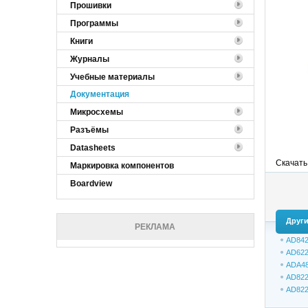
Прошивки
Программы
Книги
Журналы
Учебные материалы
Документация
Микросхемы
Разъёмы
Datasheets
Скачать
Маркировка компонентов
Boardview
Други
РЕКЛАМА
AD842
AD62
ADA48
AD822
AD82