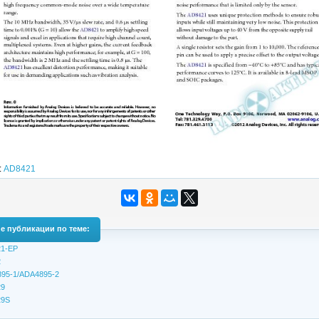
:
AD8421
е публикации по теме:
1-EP
2
95-1/ADA4895-2
9
29S