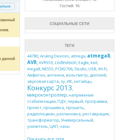
Гостей: 16
нуться
ованный
СОЦИАЛЬНЫЕ СЕТИ
енем.
ТЕГИ
atmega8
44780
,
Analog Devices
,
atmega
,
,
к данной
AVR
codevision
,
AVR910
,
,
Eagle
,
keil
,
mega8
,
NE555
,
PCM2706
,
Studio
,
USB
,
Wi-Fi
,
Амфитон
,
антенна
,
вольтметр
,
дисплей
,
звуковая карта
,
зу
,
ИК
,
китайцы
,
Конкурс 2013
,
микроконтроллер
,
напряжение
стабилизации
,
ПДУ
,
первый
,
программа
,
проект
,
прошивка
,
прошить
,
радиолоцман
,
распиновка
,
реставрация
,
трансформатор
,
Универсальный
,
усилитель
,
ЦАП
,
часы
Показать все теги