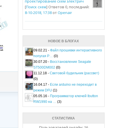
проектирование схем электрич
[
Поиск схем
] Ответов 0, последний:
8-10-2018, 17:38
от
Openair
НОВОЕ В БЛОГАХ
09.02.21 -
Файл прошивки интерактивного
попугая P…
(0)
30.07.20 -
Восстановление Seagate
ST500DM002
(0)
11.12.18 -
Световой будильник (рассвет)
(0)
16.04.17 -
Если arduino не переходит в
режим DFU
(1)
05.05.16 -
Программатор ключей Ibutton
RW1990 на …
(3)
СТАТИСТИКА
Пользователей онлайн: 16