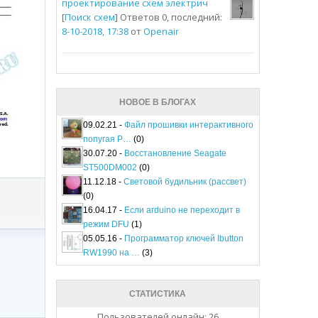
проектирование схем электрич
[
Поиск схем
] Ответов 0, последний:
8-10-2018, 17:38
от
Openair
НОВОЕ В БЛОГАХ
09.02.21 -
Файл прошивки интерактивного
попугая P…
(0)
30.07.20 -
Восстановление Seagate
ST500DM002
(0)
11.12.18 -
Световой будильник (рассвет)
(0)
16.04.17 -
Если arduino не переходит в
режим DFU
(1)
05.05.16 -
Программатор ключей Ibutton
RW1990 на …
(3)
СТАТИСТИКА
Пользователей онлайн: 26