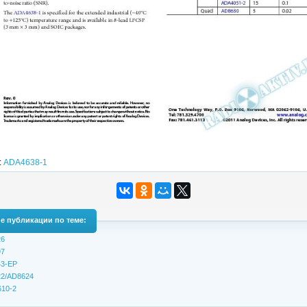
:
ADA4638-1
е публикации по теме:
6
7
3-EP
2/AD8624
10-2