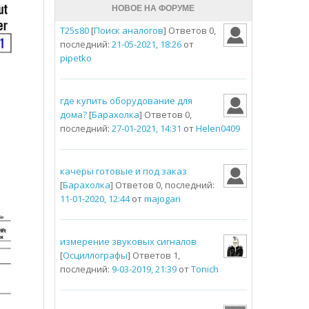
НОВОЕ НА ФОРУМЕ
T25s80
[
Поиск аналогов
] Ответов 0,
последний:
21-05-2021, 18:26
от
pipetko
где купить оборудование для
дома?
[
Барахолка
] Ответов 0,
последний:
27-01-2021, 14:31
от
Helen0409
качеры готовые и под заказ
[
Барахолка
] Ответов 0, последний:
11-01-2020, 12:44
от
majogari
измерение звуковых сигналов
[
Осциллографы
] Ответов 1,
последний:
9-03-2019, 21:39
от
Tonich