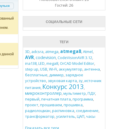
Гостей: 26
нуться
ованный
СОЦИАЛЬНЫЕ СЕТИ
енем.
ТЕГИ
atmega8
3D
,
adcsra
,
atmega
,
,
Atmel
,
к данной
AVR
codevision
,
,
CodeVisionAVR 3.12
,
ina138
,
LED
,
mega8
,
OrCAD Model Editor
,
step up
,
USB
,
Wi-Fi
,
аккумулятор
,
антенна
,
бесплатные
,
диммер
,
зарядное
устройство
,
звуковая карта
,
зу
,
источник
Конкурс 2013
питания
,
,
микроконтроллер
,
мультиметр
,
ПДУ
,
первый
,
печатная плата
,
программа
,
проект
,
прошиваем
,
прошивка
,
радиолоцман
,
распиновка
,
соединение
,
трансформатор
,
усилитель
,
ЦАП
,
часы
Показать все теги