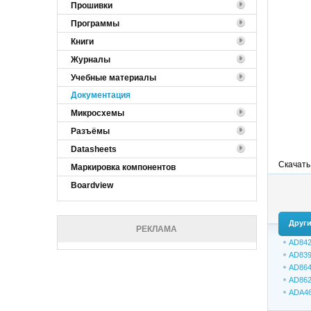
Прошивки
Программы
Книги
Журналы
Учебные материалы
Документация
Микросхемы
Разъёмы
Datasheets
Скачать
Маркировка компонентов
Boardview
Други
РЕКЛАМА
AD842
AD839
AD864
AD862
ADA46