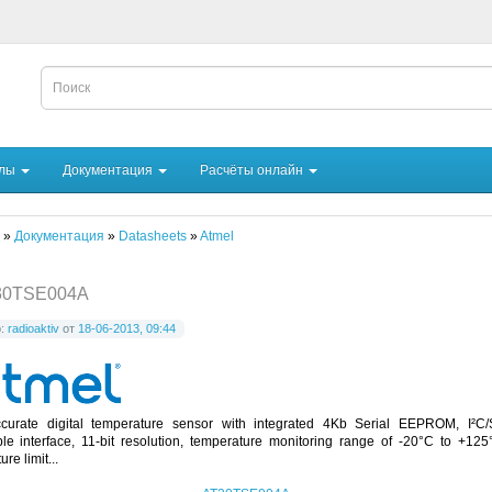
йлы
Документация
Расчёты онлайн
»
Документация
»
Datasheets
»
Atmel
30TSE004A
р:
radioaktiv
от
18-06-2013, 09:44
curate digital temperature sensor with integrated 4Kb Serial EEPROM, I²
le interface, 11-bit resolution, temperature monitoring range of -20°C to +125
re limit...