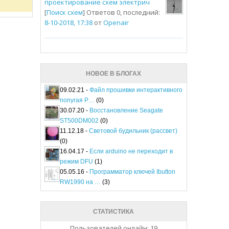
проектирование схем электрич
[
Поиск схем
] Ответов 0, последний:
8-10-2018, 17:38
от
Openair
НОВОЕ В БЛОГАХ
09.02.21 -
Файл прошивки интерактивного
попугая P…
(0)
30.07.20 -
Восстановление Seagate
ST500DM002
(0)
11.12.18 -
Световой будильник (рассвет)
(0)
16.04.17 -
Если arduino не переходит в
режим DFU
(1)
05.05.16 -
Программатор ключей Ibutton
RW1990 на …
(3)
СТАТИСТИКА
Пользователей онлайн: 19