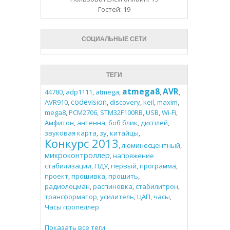
Гостей: 19
СОЦИАЛЬНЫЕ СЕТИ
ТЕГИ
atmega8
AVR
44780
,
adp1111
,
atmega
,
,
,
codevision
AVR910
,
,
discovery
,
keil
,
maxim
,
mega8
,
PCM2706
,
STM32F100RB
,
USB
,
Wi-Fi
,
Амфитон
,
антенна
,
боб блик
,
дисплей
,
звуковая карта
,
зу
,
китайцы
,
Конкурс 2013
,
люминесцентный
,
микроконтроллер
,
напряжение
стабилизации
,
ПДУ
,
первый
,
программа
,
проект
,
прошивка
,
прошить
,
радиолоцман
,
распиновка
,
стабилитрон
,
трансформатор
,
усилитель
,
ЦАП
,
часы
,
Часы пропеллер
Показать все теги