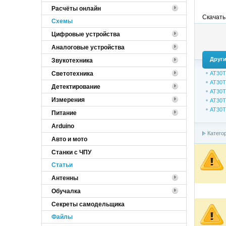
Расчёты онлайн
Скачать
Cхемы
Цифровые устройства
Аналоговые устройства
Други
Звукотехника
Светотехника
AT30T
AT30T
Детектирование
AT30T
Измерения
AT30T
AT30T
Питание
Arduino
Катего
Авто и мото
Станки с ЧПУ
Статьи
Антенны
Обучалка
Секреты самодельщика
Файлы