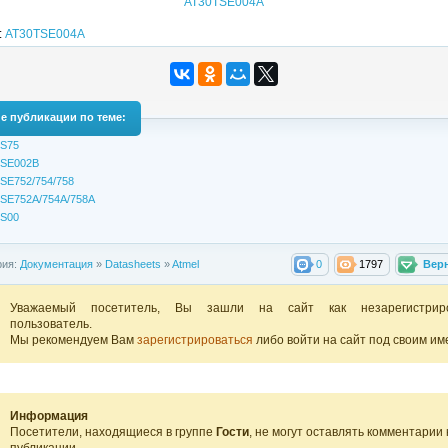
AT30TSE004A
:
AT30TSE004A
е публикации по теме:
S75
SE002B
SE752/754/758
SE752A/754A/758A
S00
рия:
Документация
»
Datasheets
»
Atmel
0
1797
Вер
Уважаемый посетитель, Вы зашли на сайт как незарегистрир
пользователь.
Мы рекомендуем Вам
зарегистрироваться
либо войти на сайт под своим им
Информация
Посетители, находящиеся в группе
Гости
, не могут оставлять комментарии 