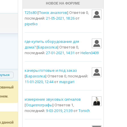
НОВОЕ НА ФОРУМЕ
T25s80
[
Поиск аналогов
] Ответов 0,
последний:
21-05-2021, 18:26
от
pipetko
где купить оборудование для
дома?
[
Барахолка
] Ответов 0,
последний:
27-01-2021, 14:31
от
Helen0409
качеры готовые и под заказ
нуться
[
Барахолка
] Ответов 0, последний:
11-01-2020, 12:44
от
majogari
ованный
енем.
измерение звуковых сигналов
[
Осциллографы
] Ответов 1,
последний:
9-03-2019, 21:39
от
Tonich
к данной