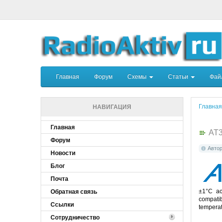
Главная
Форум
Схемы
Статьи
Фа
Главная
НАВИГАЦИЯ
Главная
AT
Форум
Авто
Новости
Блог
Почта
±1°C ac
Обратная связь
compatib
Ссылки
temperatu
Сотрудничество