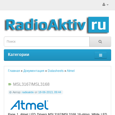
Категории
Главная
»
Документация
»
Datasheets
»
Atmel
MSL3167/MSL3168
Автор:
radioaktiv
от
18-06-2013, 09:44
Page 1. Atmel LED Drivers MSL3167/MSL3168 16-string, White LED