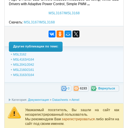
Drivers with Adaptive Power Control, Simple PWM
...
MSL3167/MSL3168
Скачать:
MSL3167/MSL3168
Другие публикации по теме:
MSL3162
MSL4163/4164
MSL2041/2042
MSL2160/2161
MSL3163/3164
0
6193
Вернуться
Категория:
Документация
»
Datasheets
»
Atmel
Уважаемый посетитель, Вы зашли на сайт как
незарегистрированный пользователь.
Мы рекомендуем Вам
зарегистрироваться
либо войти на
сайт под своим именем.