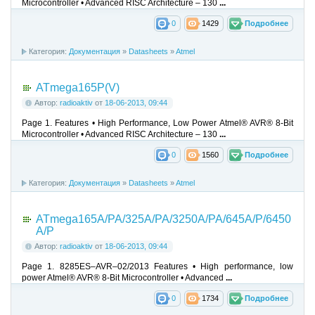
Microcontroller • Advanced RISC Architecture – 130
...
0
1429
Подробнее
Категория:
Документация
»
Datasheets
»
Atmel
ATmega165P(V)
Автор:
radioaktiv
от
18-06-2013, 09:44
Page 1. Features • High Performance, Low Power Atmel® AVR® 8-Bit
Microcontroller • Advanced RISC Architecture – 130
...
0
1560
Подробнее
Категория:
Документация
»
Datasheets
»
Atmel
ATmega165A/PA/325A/PA/3250A/PA/645A/P/6450
A/P
Автор:
radioaktiv
от
18-06-2013, 09:44
Page 1. 8285ES–AVR–02/2013 Features • High performance, low
power Atmel® AVR® 8-Bit Microcontroller • Advanced
...
0
1734
Подробнее