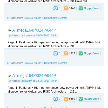
Microcontroller • Advanced RISC Architecture – 131 Powerful
...
0
1440
Подробнее
Категория:
Документация
»
Datasheets
»
Atmel
ATmega164P/324P/644P
Автор:
radioaktiv
от
18-06-2013, 09:44
Page 1. Features • High-performance, Low-power Atmel® AVR® 8-bit
Microcontroller • Advanced RISC Architecture – 131
...
0
1713
Подробнее
Категория:
Документация
»
Datasheets
»
Atmel
ATmega164P/324P/644P
Автор:
radioaktiv
от
18-06-2013, 09:44
Page 1. Features • High-performance, Low-power Atmel® AVR® 8-bit
Microcontroller • Advanced RISC Architecture – 131
...
0
5880
Подробнее