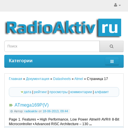
Категории
Главная
»
Документация
»
Datasheets
»
Atmel
» Страница 17
дата
|
рейтинг
|
просмотры
|
комментарии
|
алфавит
ATmega169P(V)
Автор:
radioaktiv
от
18-06-2013, 09:44
Page 1. Features • High Performance, Low Power Atmel® AVR® 8-Bit
Microcontroller • Advanced RISC Architecture – 130
...