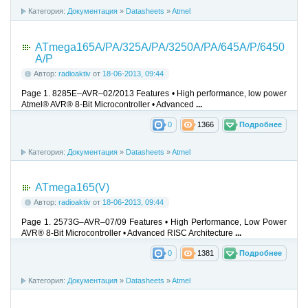
Категория:
Документация
»
Datasheets
»
Atmel
ATmega165A/PA/325A/PA/3250A/PA/645A/P/6450
A/P
Автор:
radioaktiv
от
18-06-2013, 09:44
Page 1. 8285E–AVR–02/2013 Features • High performance, low power
Atmel® AVR® 8-Bit Microcontroller • Advanced
...
0
1366
Подробнее
Категория:
Документация
»
Datasheets
»
Atmel
ATmega165(V)
Автор:
radioaktiv
от
18-06-2013, 09:44
Page 1. 2573G–AVR–07/09 Features • High Performance, Low Power
AVR® 8-Bit Microcontroller • Advanced RISC Architecture
...
0
1381
Подробнее
Категория:
Документация
»
Datasheets
»
Atmel