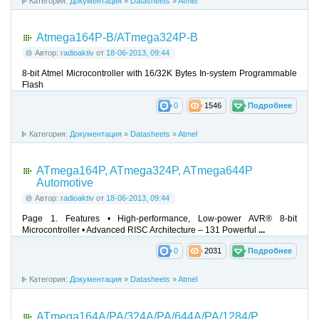
Категория:
Документация
»
Datasheets
»
Atmel
Atmega164P-B/ATmega324P-B
Автор:
radioaktiv
от
18-06-2013, 09:44
8-bit Atmel Microcontroller with 16/32K Bytes In-system Programmable
Flash
0
1546
Подробнее
Категория:
Документация
»
Datasheets
»
Atmel
ATmega164P, ATmega324P, ATmega644P
Automotive
Автор:
radioaktiv
от
18-06-2013, 09:44
Page 1. Features • High-performance, Low-power AVR® 8-bit
Microcontroller • Advanced RISC Architecture – 131 Powerful
...
0
2031
Подробнее
Категория:
Документация
»
Datasheets
»
Atmel
ATmega164A/PA/324A/PA/644A/PA/1284/P