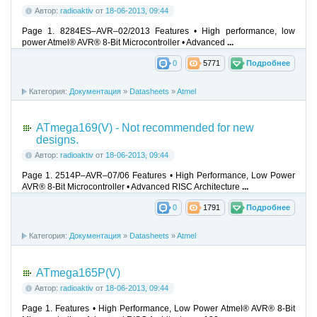
Автор:
radioaktiv
от
18-06-2013, 09:44
Page 1. 8284ES–AVR–02/2013 Features • High performance, low
power Atmel® AVR® 8-Bit Microcontroller • Advanced
...
0
5771
Подробнее
Категория:
Документация
»
Datasheets
»
Atmel
ATmega169(V) - Not recommended for new
designs.
Автор:
radioaktiv
от
18-06-2013, 09:44
Page 1. 2514P–AVR–07/06 Features • High Performance, Low Power
AVR® 8-Bit Microcontroller • Advanced RISC Architecture
...
0
1791
Подробнее
Категория:
Документация
»
Datasheets
»
Atmel
ATmega165P(V)
Автор:
radioaktiv
от
18-06-2013, 09:44
Page 1. Features • High Performance, Low Power Atmel® AVR® 8-Bit