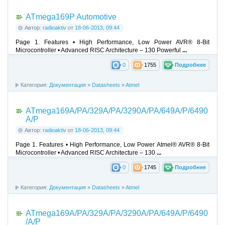
ATmega169P Automotive
Автор:
radioaktiv
от
18-06-2013, 09:44
Page 1. Features • High Performance, Low Power AVR® 8-Bit
Microcontroller • Advanced RISC Architecture – 130 Powerful
...
0
1755
Подробнее
Категория:
Документация
»
Datasheets
»
Atmel
ATmega169A/PA/329A/PA/3290A/PA/649A/P/6490
A/P
Автор:
radioaktiv
от
18-06-2013, 09:44
Page 1. Features • High Performance, Low Power Atmel® AVR® 8-Bit
Microcontroller • Advanced RISC Architecture – 130
...
0
1745
Подробнее
Категория:
Документация
»
Datasheets
»
Atmel
ATmega169A/PA/329A/PA/3290A/PA/649A/P/6490
/A/P