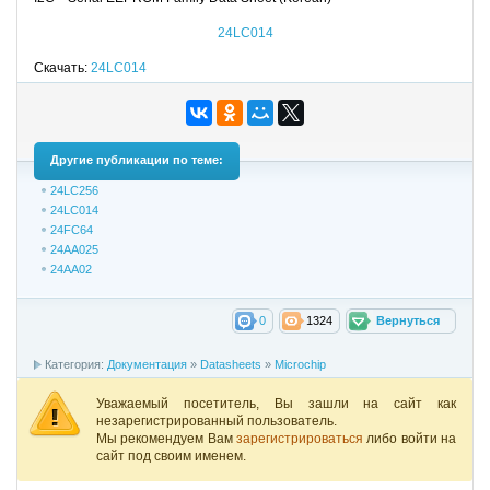
24LC014
Скачать:
24LC014
Другие публикации по теме:
24LC256
24LC014
24FC64
24AA025
24AA02
0
1324
Вернуться
Категория:
Документация
»
Datasheets
»
Microchip
Уважаемый посетитель, Вы зашли на сайт как
незарегистрированный пользователь.
Мы рекомендуем Вам
зарегистрироваться
либо войти на
сайт под своим именем.