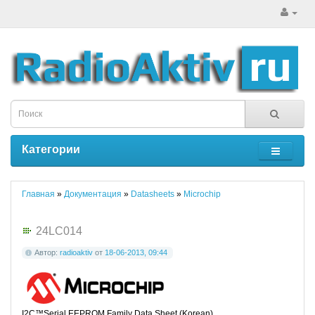
Категории
Главная
»
Документация
»
Datasheets
»
Microchip
24LC014
Автор:
radioaktiv
от
18-06-2013, 09:44
I2C™Serial EEPROM Family Data Sheet (Korean)