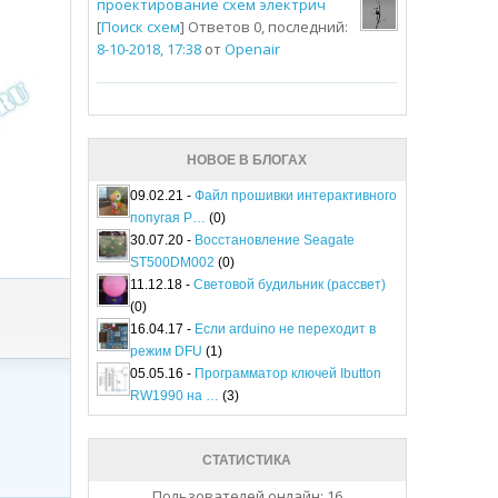
проектирование схем электрич
[
Поиск схем
] Ответов 0, последний:
8-10-2018, 17:38
от
Openair
НОВОЕ В БЛОГАХ
09.02.21 -
Файл прошивки интерактивного
попугая P…
(0)
30.07.20 -
Восстановление Seagate
ST500DM002
(0)
11.12.18 -
Световой будильник (рассвет)
(0)
16.04.17 -
Если arduino не переходит в
режим DFU
(1)
05.05.16 -
Программатор ключей Ibutton
RW1990 на …
(3)
СТАТИСТИКА
Пользователей онлайн: 16