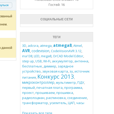
Гостей: 16
нуться
ованный
СОЦИАЛЬНЫЕ СЕТИ
енем.
ТЕГИ
atmega8
3D
,
adcsra
,
atmega
,
,
Atmel
,
к данной
AVR
codevision
,
,
CodeVisionAVR 3.12
,
ina138
,
LED
,
mega8
,
OrCAD Model Editor
,
step up
,
USB
,
Wi-Fi
,
аккумулятор
,
антенна
,
бесплатные
,
диммер
,
зарядное
устройство
,
звуковая карта
,
зу
,
источник
Конкурс 2013
питания
,
,
микроконтроллер
,
мультиметр
,
ПДУ
,
первый
,
печатная плата
,
программа
,
проект
,
прошиваем
,
прошивка
,
радиолоцман
,
распиновка
,
соединение
,
трансформатор
,
усилитель
,
ЦАП
,
часы
Показать все теги