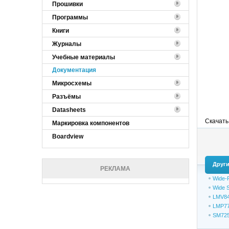
Прошивки
Программы
Книги
Журналы
Учебные материалы
Документация
Микросхемы
Разъёмы
Datasheets
Скачать
Маркировка компонентов
Boardview
Други
РЕКЛАМА
Wide-R
Wide S
LMV84
LMP77
SM7250