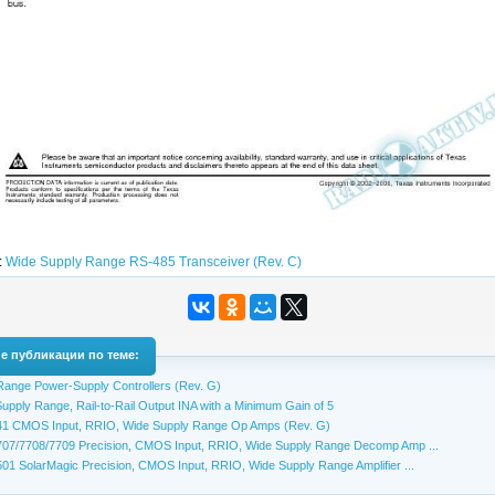
:
Wide Supply Range RS-485 Transceiver (Rev. C)
е публикации по теме:
ange Power-Supply Controllers (Rev. G)
upply Range, Rail-to-Rail Output INA with a Minimum Gain of 5
1 CMOS Input, RRIO, Wide Supply Range Op Amps (Rev. G)
07/7708/7709 Precision, CMOS Input, RRIO, Wide Supply Range Decomp Amp ...
1 SolarMagic Precision, CMOS Input, RRIO, Wide Supply Range Amplifier ...