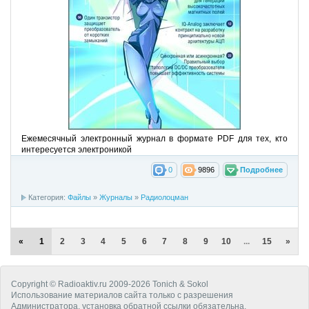
Ежемесячный электронный журнал в формате PDF для тех, кто
интересуется электроникой
0
9896
Подробнее
Категория:
Файлы
»
Журналы
»
Радиолоцман
«
1
2
3
4
5
6
7
8
9
10
...
15
»
Copyright © Radioaktiv.ru 2009-2026 Tonich & Sokol
Использование материалов сайта только с разрешения
Администратора, установка обратной ссылки обязательна.