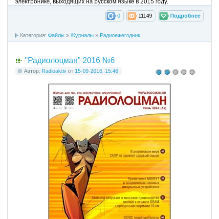
электронике, выходящих на русском языке в 2015 году.
0
11149
Подробнее
Категория:
Файлы
»
Журналы
»
Радиоежегодник
"Радиолоцман" 2016 №6
Автор:
Radioaktiv
от
15-09-2016, 15:46