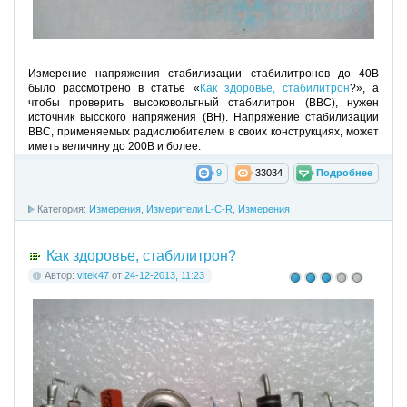
Измерение напряжения стабилизации стабилитронов до 40В
было рассмотрено в статье «
Как здоровье, стабилитрон
?», а
чтобы проверить высоковольтный стабилитрон (ВВС), нужен
источник высокого напряжения (ВН). Напряжение стабилизации
ВВС, применяемых радиолюбителем в своих конструкциях, может
иметь величину до 200В и более.
9
33034
Подробнее
Категория:
Измерения
,
Измерители L-C-R
,
Измерения
Как здоровье, стабилитрон?
Автор:
vitek47
от
24-12-2013, 11:23