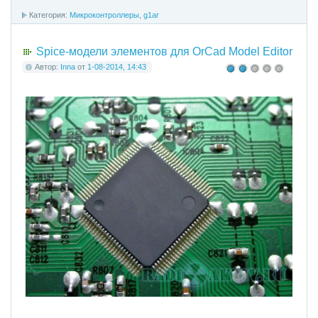
Категория:
Микроконтроллеры
,
g1ar
Spice-модели элементов для OrCad Model Editor
Автор:
Inna
от
1-08-2014, 14:43