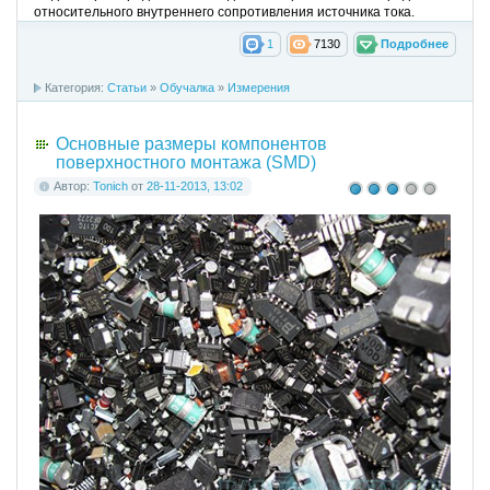
относительного внутреннего сопротивления источника тока.
1
7130
Подробнее
Категория:
Cтатьи
»
Обучалка
»
Измерения
Основные размеры компонентов
поверхностного монтажа (SMD)
Автор:
Tonich
от
28-11-2013, 13:02