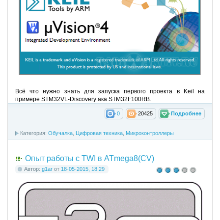
Всё что нужно знать для запуска первого проекта в Keil на
примере STM32VL-Discovery ака STM32F100RB.
0
20425
Подробнее
Категория:
Обучалка
,
Цифровая техника
,
Микроконтроллеры
Опыт работы с TWI в ATmega8(CV)
Автор:
g1ar
от
18-05-2015, 18:29