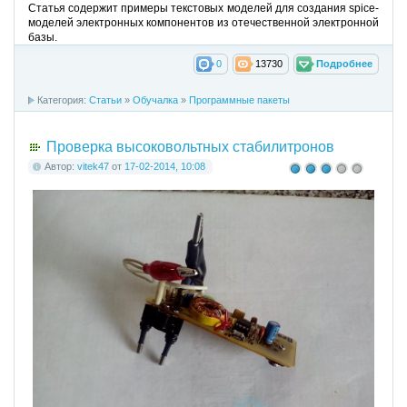
Статья содержит примеры текстовых моделей для создания spice-
моделей электронных компонентов из отечественной электронной
базы.
0
13730
Подробнее
Категория:
Cтатьи
»
Обучалка
»
Программные пакеты
Проверка высоковольтных стабилитронов
Автор:
vitek47
от
17-02-2014, 10:08