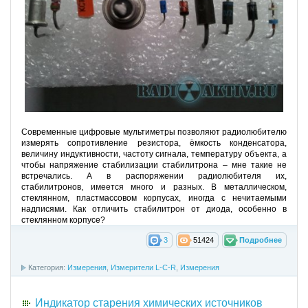
Современные цифровые мультиметры позволяют радиолюбителю
измерять сопротивление резистора, ёмкость конденсатора,
величину индуктивности, частоту сигнала, температуру объекта, а
чтобы напряжение стабилизации стабилитрона – мне такие не
встречались. А в распоряжении радиолюбителя их,
стабилитронов, имеется много и разных. В металлическом,
стеклянном, пластмассовом корпусах, иногда с нечитаемыми
надписями. Как отличить стабилитрон от диода, особенно в
стеклянном корпусе?
3
51424
Подробнее
Категория:
Измерения
,
Измерители L-C-R
,
Измерения
Индикатор старения химических источников