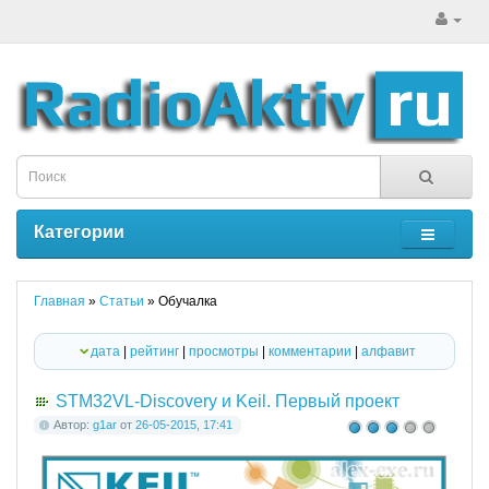
Категории
Главная
»
Cтатьи
» Обучалка
дата
|
рейтинг
|
просмотры
|
комментарии
|
алфавит
STM32VL-Discovery и Keil. Первый проект
Автор:
g1ar
от
26-05-2015, 17:41