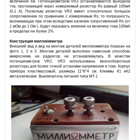
величиной 6В. Потенциометром VR3 устанавливается выходной
ток, протекающий через измеряемый резистор Rx равный 100мА
(0,1 А). Поскольку резистор VR3 имеет относительно большое
сопротивление по сравнению с измеряемым Rx, то погрешность,
возникающая при этом вследствие наличия сопротивлений Rx (от
1 мОм до 1 Ом ), будет оказывать влияние на величину тока 100мА
в пределах не более 2%.
Конструкция миллиомметра
Внешний вид и вид на монтаж деталей миллиомметра показан на
фото 1, 2 и 3. Монтаж деталей выполнен навесным способом,
микросхема на радиатор не устанавливалась. В качестве
потенциометров VR2, VR3 использованы многооборотные
резисторы для более точной установки напряжения и тока. Корпус
прибора пластмассовый, размеры 11*6*4 см. Клеммы К1 иК2
металлические. Выключатель питания типа МТ-1.