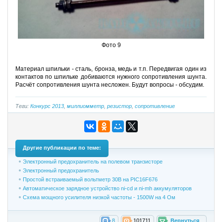
Фото 9
Материал шпильки - сталь, бронза, медь и т.п. Передвигая один из
контактов по шпильке добиваются нужного сопротивления шунта.
Расчёт сопротивления шунта несложен. Будут вопросы - обсудим.
Теги:
Конкурс 2013
,
миллиомметр
,
резистор
,
сопротивление
Другие публикации по теме:
Электронный предохранитель на полевом транзисторе
Электронный предохранитель
Простой встраиваемый вольтметр 30В на PIC16F676
Автоматическое зарядное устройство ni-cd и ni-mh аккумуляторов
Схема мощного усилителя низкой частоты - 1500W на 4 Ом
8
101711
Вернуться