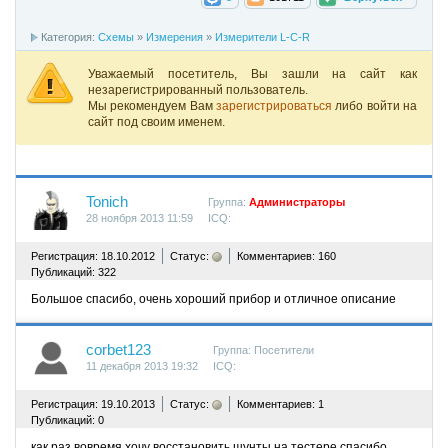
Категория:
Схемы
»
Измерения
»
Измерители L-C-R
Уважаемый посетитель, Вы зашли на сайт как
незарегистрированный пользователь.
Мы рекомендуем Вам
зарегистрироваться
либо войти на
сайт под своим именем.
Tonich
Группа:
Администраторы
28 ноября 2013 11:59
ICQ:
^
Регистрация: 18.10.2012
Статус:
Комментариев: 160
Публикаций: 322
Большое спасибо, очень хороший прибор и отличное описание
corbet123
Группа: Посетители
11 декабря 2013 19:32
ICQ:
^
Регистрация: 19.10.2013
Статус:
Комментариев: 1
Публикаций: 0
как раз вовремя,хочу восстановить шунты на тестере.спасибо