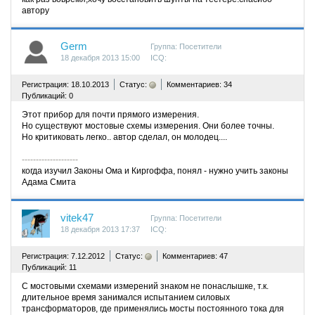
автору
Germ
Группа: Посетители
18 декабря 2013 15:00
ICQ:
^
Регистрация: 18.10.2013
Статус:
Комментариев: 34
Публикаций: 0
Этот прибор для почти прямого измерения.
Но существуют мостовые схемы измерения. Они более точны.
Но критиковать легко.. автор сделал, он молодец....
--------------------
когда изучил Законы Ома и Киргоффа, понял - нужно учить законы
Адама Смита
vitek47
Группа: Посетители
18 декабря 2013 17:37
ICQ:
^
Регистрация: 7.12.2012
Статус:
Комментариев: 47
Публикаций: 11
С мостовыми схемами измерений знаком не понаслышке, т.к.
длительное время занимался испытанием силовых
трансформаторов, где применялись мосты постоянного тока для