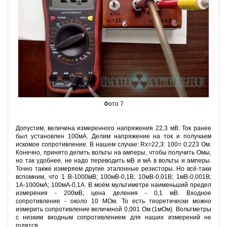
Фото 7
Допустим, величина измеренного напряжения 22,3 мВ. Ток ранее
был установлен 100мА. Делим напряжение на ток и получаем
искомое сопротивление. В нашем случае: Rx=22,3: 100= 0,223 Ом.
Конечно, принято делить вольты на амперы, чтобы получить Омы,
но так удобнее, не надо переводить мВ и мА в вольты и амперы.
Точно также измеряем другие эталонные резисторы. Но всё-таки
вспомним, что 1 В-1000мВ; 100мВ-0,1В; 10мВ-0,01В; 1мВ-0,001В;
1А-1000мА; 100мА-0,1А. В моём мультиметре наименьший предел
измерения - 200мВ, цена деления - 0,1 мВ. Входное
сопротивление - около 10 МОм. То есть теоретически можно
измерить сопротивление величиной 0,001 Ом (1мОм). Вольтметры
с низким входным сопротивлением для наших измерений не
годятся.