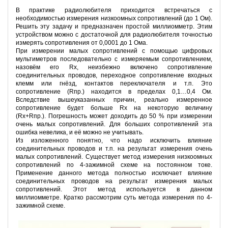
В практике радиолюбителя приходится встречаться с
необходимостью измерения низкоомных сопротивлений (до 1 Ом).
Решить эту задачу и предназначен простой миллиомметр. Этим
устройством можно с достаточной для радиолюбителя точностью
измерять сопротивления от 0,0001 до 1 Ома.
При измерении малых сопротивлений с помощью цифровых
мультиметров последовательно с измеряемым сопротивлением,
назовём его Rx, неизбежно включено сопротивление
соединительных проводов, переходное сопротивление входных
клемм или гнёзд, контактов переключателя и т.п. Это
сопротивление (Rпр.) находится в пределах 0,1…0,4 Ом.
Вследствие вышеуказанных причин, реально измеренное
сопротивление будет больше Rx на некоторую величину
(Rx+Rпр.). Погрешность может доходить до 50 % при измерении
очень малых сопротивлений. Для больших сопротивлений эта
ошибка невелика, и её можно не учитывать.
Из изложенного понятно, что надо исключить влияние
соединительных проводов и т.п. на результат измерения очень
малых сопротивлений. Существует метод измерения низкоомных
сопротивлений по 4-зажимной схеме на постоянном токе.
Применение данного метода полностью исключает влияние
соединительных проводов на результат измерения малых
сопротивлений. Этот метод используется в данном
миллиомметре. Кратко рассмотрим суть метода измерения по 4-
зажимной схеме.