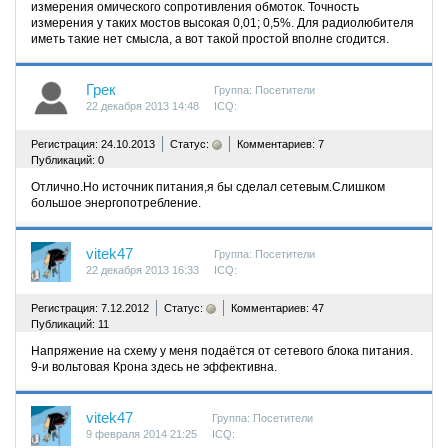
измерения омического сопротивления обмоток. Точность
измерения у таких мостов высокая 0,01; 0,5%. Для радиолюбителя
иметь такие нет смысла, а вот такой простой вполне сгодится.
Грек
Группа: Посетители
22 декабря 2013 14:48
ICQ:
^
Регистрация: 24.10.2013
Статус:
Комментариев: 7
Публикаций: 0
Отлично.Но источник питания,я бы сделал сетевым.Слишком
большое энергопотребление.
vitek47
Группа: Посетители
22 декабря 2013 16:33
ICQ:
^
Регистрация: 7.12.2012
Статус:
Комментариев: 47
Публикаций: 11
Напряжение на схему у меня подаётся от сетевого блока питания.
9-и вольтовая Крона здесь не эффективна.
vitek47
Группа: Посетители
9 февраля 2014 21:25
ICQ: