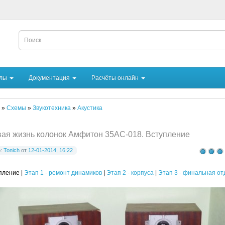
йлы
Документация
Расчёты онлайн
»
Схемы
»
Звукотехника
»
Акустика
ая жизнь колонок Амфитон 35АС-018. Вступление
р:
Tonich
от
12-01-2014, 16:22
пление |
Этап 1 - ремонт динамиков
|
Этап 2 - корпуса
|
Этап 3 - финальная от