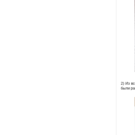
2) Из в
были ра