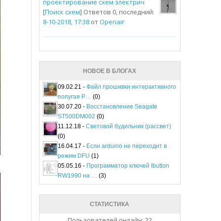
проектирование схем электрич
[
Поиск схем
] Ответов 0, последний:
8-10-2018, 17:38
от
Openair
НОВОЕ В БЛОГАХ
09.02.21 -
Файл прошивки интерактивного
попугая P…
(0)
30.07.20 -
Восстановление Seagate
ST500DM002
(0)
11.12.18 -
Световой будильник (рассвет)
(0)
16.04.17 -
Если arduino не переходит в
режим DFU
(1)
05.05.16 -
Программатор ключей Ibutton
RW1990 на …
(3)
СТАТИСТИКА
Пользователей онлайн: 22