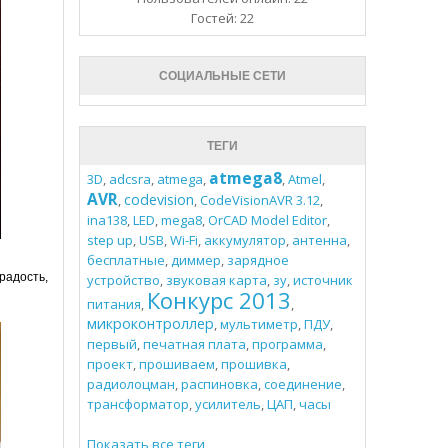
Гостей: 22
СОЦИАЛЬНЫЕ СЕТИ
ТЕГИ
atmega8
3D
,
adcsra
,
atmega
,
,
Atmel
,
AVR
codevision
,
,
CodeVisionAVR 3.12
,
ina138
,
LED
,
mega8
,
OrCAD Model Editor
,
step up
,
USB
,
Wi-Fi
,
аккумулятор
,
антенна
,
бесплатные
,
диммер
,
зарядное
радость,
устройство
,
звуковая карта
,
зу
,
источник
Конкурс 2013
питания
,
,
микроконтроллер
,
мультиметр
,
ПДУ
,
первый
,
печатная плата
,
программа
,
проект
,
прошиваем
,
прошивка
,
радиолоцман
,
распиновка
,
соединение
,
трансформатор
,
усилитель
,
ЦАП
,
часы
Показать все теги