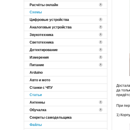
Расчёты онлайн
Cхемы
Цифровые устройства
Аналоговые устройства
Звукотехника
Светотехника
Детектирование
Измерения
Питание
Arduino
Авто и мото
Достала
Станки с ЧПУ
да толь
Статьи
придётс
Антенны
При пер
Обучалка
1) Корп
Секреты самодельщика
Файлы