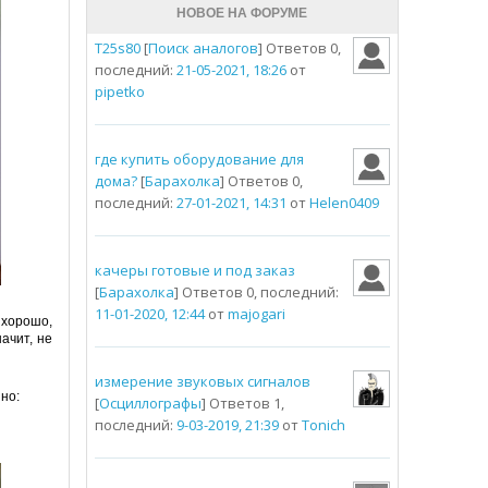
НОВОЕ НА ФОРУМЕ
T25s80
[
Поиск аналогов
] Ответов 0,
последний:
21-05-2021, 18:26
от
pipetko
где купить оборудование для
дома?
[
Барахолка
] Ответов 0,
последний:
27-01-2021, 14:31
от
Helen0409
качеры готовые и под заказ
[
Барахолка
] Ответов 0, последний:
11-01-2020, 12:44
от
majogari
 хорошо,
ачит, не
измерение звуковых сигналов
но:
[
Осциллографы
] Ответов 1,
последний:
9-03-2019, 21:39
от
Tonich