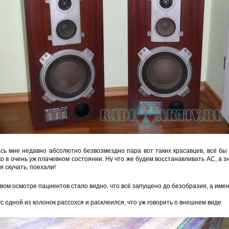
сь мне недавно абсолютно безвозмездно пара вот таких красавцев, всё бы
ко в очень уж плачевном состоянии. Ну что же будем восстанавливать АС, а зн
я скучать, поехали!
вом осмотре пациентов стало видно, что всё запущено до безобразия, а имен
ус одной из колонок рассохся и расклеился, что уж говорить о внешнем виде