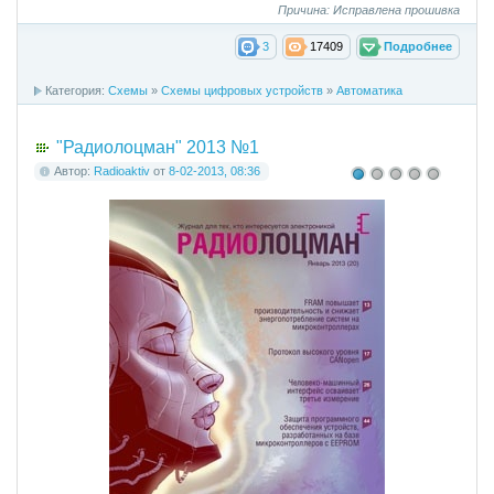
Причина: Исправлена прошивка
3
17409
Подробнее
Категория:
Схемы
»
Схемы цифровых устройств
»
Автоматика
"Радиолоцман" 2013 №1
Автор:
Radioaktiv
от
8-02-2013, 08:36