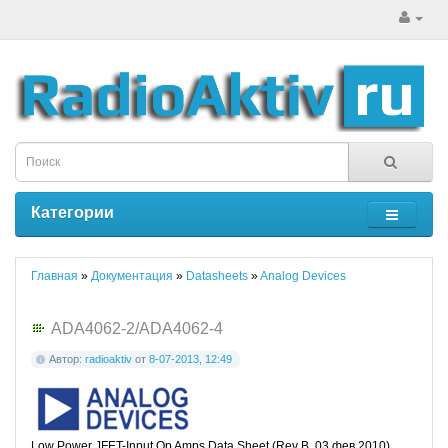
Категории
Главная
»
Документация
»
Datasheets
»
Analog Devices
ADA4062-2/ADA4062-4
Автор:
radioaktiv
от
8-07-2013, 12:49
Low Power JFET-Input Op Amps Data Sheet (Rev B, 03 фев 2010)