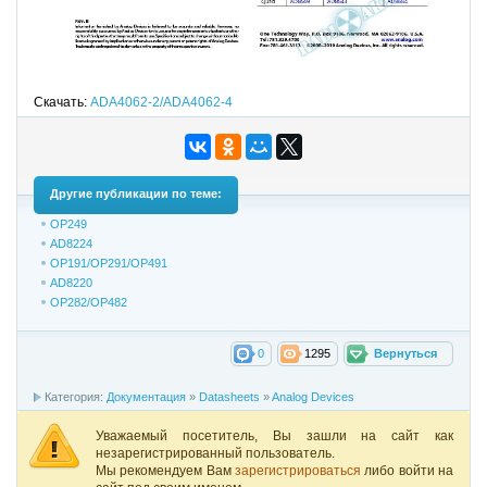
Скачать:
ADA4062-2/ADA4062-4
Другие публикации по теме:
OP249
AD8224
OP191/OP291/OP491
AD8220
OP282/OP482
0
1295
Вернуться
Категория:
Документация
»
Datasheets
»
Analog Devices
Уважаемый посетитель, Вы зашли на сайт как
незарегистрированный пользователь.
Мы рекомендуем Вам
зарегистрироваться
либо войти на