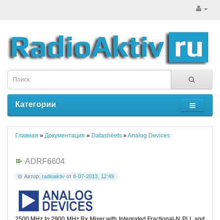
Категории
Главная
»
Документация
»
Datasheets
»
Analog Devices
ADRF6604
Автор:
radioaktiv
от
8-07-2013, 12:49
2500 MHz to 2900 MHz Rx Mixer with Integrated Fractional-N PLL and