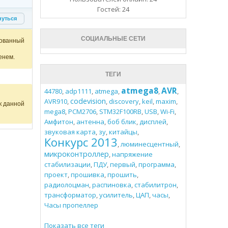
Гостей: 24
нуться
СОЦИАЛЬНЫЕ СЕТИ
ованный
енем.
ТЕГИ
atmega8
AVR
44780
,
adp1111
,
atmega
,
,
,
codevision
AVR910
,
,
discovery
,
keil
,
maxim
,
к данной
mega8
,
PCM2706
,
STM32F100RB
,
USB
,
Wi-Fi
,
Амфитон
,
антенна
,
боб блик
,
дисплей
,
звуковая карта
,
зу
,
китайцы
,
Конкурс 2013
,
люминесцентный
,
микроконтроллер
,
напряжение
стабилизации
,
ПДУ
,
первый
,
программа
,
проект
,
прошивка
,
прошить
,
радиолоцман
,
распиновка
,
стабилитрон
,
трансформатор
,
усилитель
,
ЦАП
,
часы
,
Часы пропеллер
Показать все теги