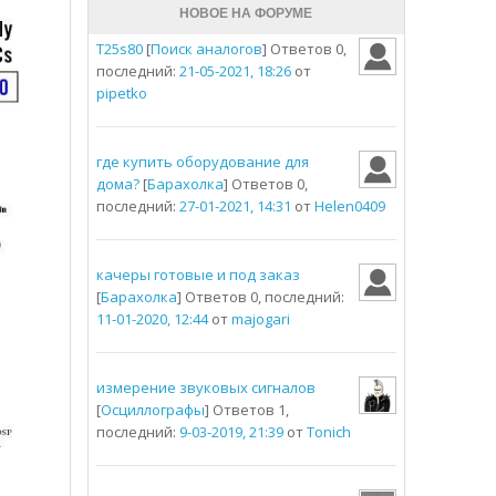
НОВОЕ НА ФОРУМЕ
T25s80
[
Поиск аналогов
] Ответов 0,
последний:
21-05-2021, 18:26
от
pipetko
где купить оборудование для
дома?
[
Барахолка
] Ответов 0,
последний:
27-01-2021, 14:31
от
Helen0409
качеры готовые и под заказ
[
Барахолка
] Ответов 0, последний:
11-01-2020, 12:44
от
majogari
измерение звуковых сигналов
[
Осциллографы
] Ответов 1,
последний:
9-03-2019, 21:39
от
Tonich