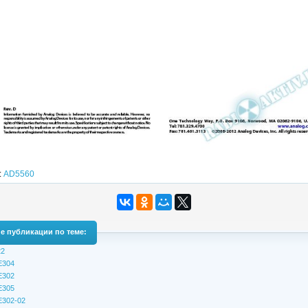
:
AD5560
е публикации по теме:
2
E304
E302
E305
302-02