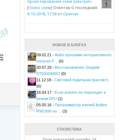
проектирование схем электрич
[
Поиск схем
] Ответов 0, последний:
8-10-2018, 17:38
от
Openair
НОВОЕ В БЛОГАХ
09.02.21 -
Файл прошивки интерактивного
попугая P…
(0)
30.07.20 -
Восстановление Seagate
ST500DM002
(0)
11.12.18 -
Световой будильник (рассвет)
(0)
16.04.17 -
Если arduino не переходит в
режим DFU
(1)
05.05.16 -
Программатор ключей Ibutton
RW1990 на …
(3)
СТАТИСТИКА
Пользователей онлайн: 24